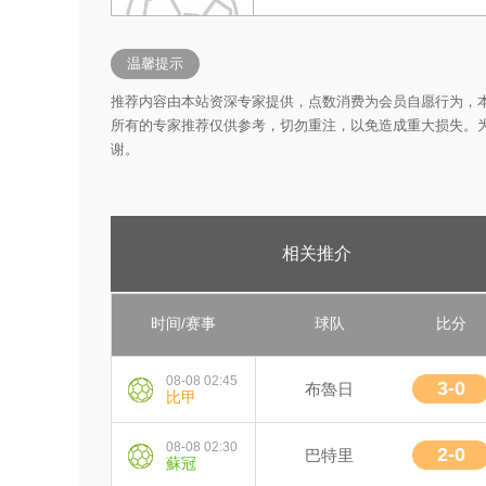
温馨提示
推荐内容由本站资深专家提供，点数消费为会员自愿行为，
所有的专家推荐仅供参考，切勿重注，以免造成重大损失。
谢。
相关推介
时间/赛事
球队
比分
08-08 02:45
3-0
布魯日
比甲
08-08 02:30
2-0
巴特里
蘇冠