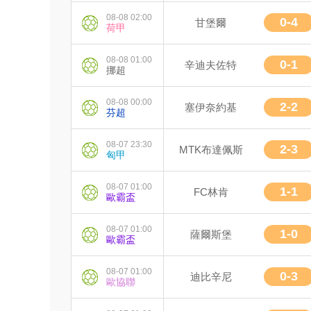
08-08 02:00
0-4
甘堡爾
荷甲
08-08 01:00
0-1
辛迪夫佐特
挪超
08-08 00:00
2-2
塞伊奈約基
芬超
08-07 23:30
2-3
MTK布達佩斯
匈甲
08-07 01:00
1-1
FC林肯
歐霸盃
08-07 01:00
1-0
薩爾斯堡
歐霸盃
08-07 01:00
0-3
迪比辛尼
歐協聯