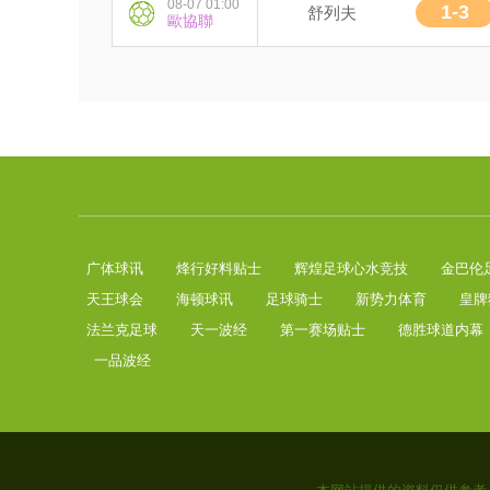
08-07 01:00
1-3
舒列夫
歐協聯
广体球讯
|
烽行好料贴士
|
辉煌足球心水竞技
|
金巴伦
天王球会
|
海顿球讯
|
足球骑士
|
新势力体育
|
皇牌
法兰克足球
|
天一波经
|
第一赛场贴士
|
德胜球道内幕
|
一品波经