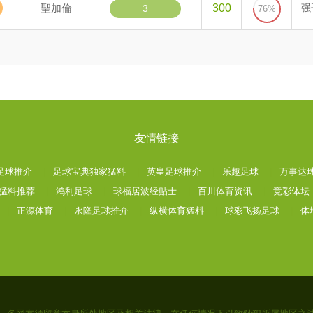
聖加倫
300
强
3
76%
友情链接
足球推介
|
足球宝典独家猛料
|
英皇足球推介
|
乐趣足球
|
万事达
猛料推荐
|
鸿利足球
|
球福居波经贴士
|
百川体育资讯
|
竞彩体坛
|
正源体育
|
永隆足球推介
|
纵横体育猛料
|
球彩飞扬足球
|
体