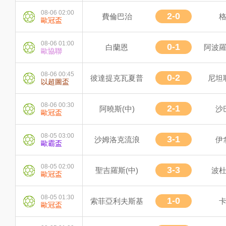
08-06 02:00
2-0
費倫巴治
歐冠盃
08-06 01:00
0-1
白蘭恩
阿波
歐協聯
08-06 00:45
0-2
彼達提克瓦夏普
尼坦
以超圖盃
08-06 00:30
2-1
阿曉斯(中)
沙
歐冠盃
08-05 03:00
3-1
沙姆洛克流浪
伊
歐霸盃
08-05 02:00
3-3
聖吉羅斯(中)
波
歐冠盃
08-05 01:30
1-0
索菲亞利夫斯基
歐冠盃