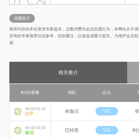
温馨提示
推荐内容由本站资深专家提供，点数消费为会员自愿行为，本网站从不强
所有的专家推荐仅供参考，切勿重注，以免造成重大损失。为维护会员权
谢。
相关推介
时间/赛事
球队
比分
08-08 02:45
布魯日
VS
比甲
08-08 02:30
巴特里
VS
利
蘇冠