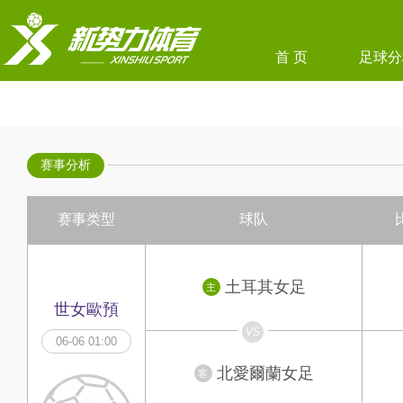
首 页
足球分
赛事分析
赛事类型
球队
土耳其女足
主
世女歐預
VS
06-06 01:00
北愛爾蘭女足
客