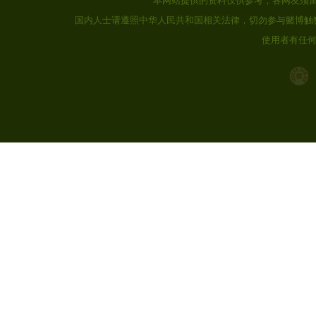
本网站提供的资料仅供参考，各网友须
国内人士请遵照中华人民共和国相关法律，切勿参与赌博触
使用者有任何