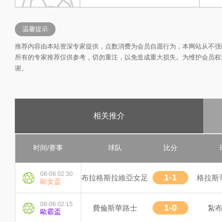
温馨提示
推荐内容由本站资深专家提供，点数消费为会员自愿行为，本网站从不强
所有的专家推荐仅供参考，切勿重注，以免造成重大损失。为维护会员权
谢。
相关推介
时间/赛事
球队
比分
08-06 02:30
1-1
布拉格斯拉維亞女足
格拉斯
歐女盃
08-06 02:15
1-0
費倫斯華路士
紮
歐霸盃