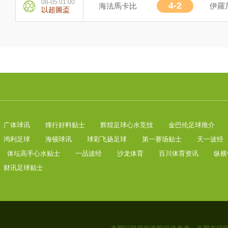
08-05 01:00
4-2
海法馬卡比
伊羅
以超圖盃
广体球讯
|
烽行好料贴士
|
辉煌足球心水竞技
|
金巴伦足球推介
|
鸿利足球
|
海顿球讯
|
球彩飞扬足球
|
第一赛场贴士
|
天一波经
|
体坛高手心水贴士
|
一品波经
|
沙龙体育
|
百川体育资讯
|
纵横
财讯足球贴士