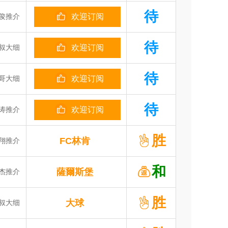
待
俊推介
欢迎订阅
待
叔大细
欢迎订阅
待
哥大细
欢迎订阅
待
涛推介
欢迎订阅
胜
FC林肯
翔推介
和
薩爾斯堡
杰推介
胜
大球
叔大细