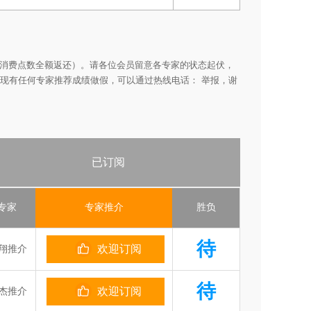
消费点数全额返还）。请各位会员留意各专家的状态起伏，
发现有任何专家推荐成绩做假，可以通过热线电话：
举报，谢
已订阅
专家
专家推介
胜负
待
翔推介
欢迎订阅
待
杰推介
欢迎订阅