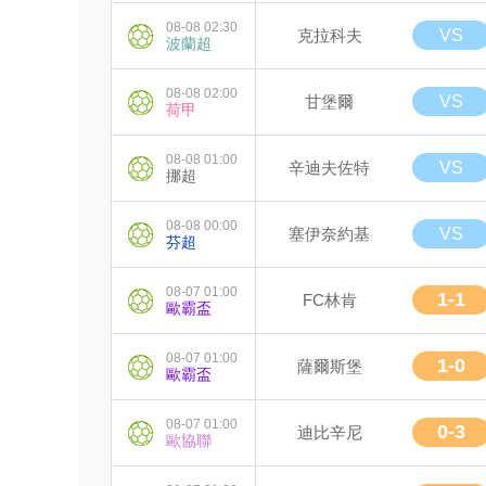
08-08 02:30
克拉科夫
VS
波蘭超
08-08 02:00
甘堡爾
VS
荷甲
08-08 01:00
辛迪夫佐特
VS
挪超
08-08 00:00
塞伊奈約基
VS
芬超
08-07 01:00
1-1
FC林肯
歐霸盃
08-07 01:00
1-0
薩爾斯堡
歐霸盃
08-07 01:00
0-3
迪比辛尼
歐協聯