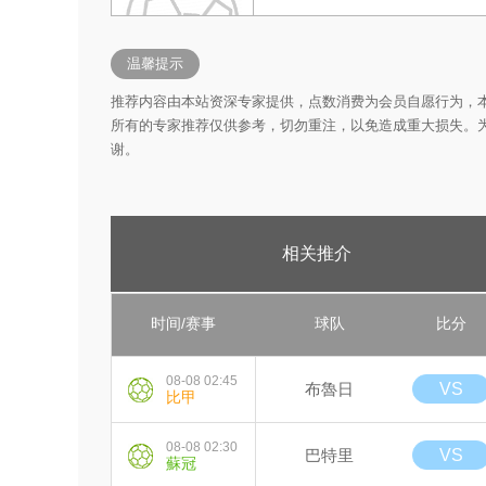
温馨提示
推荐内容由本站资深专家提供，点数消费为会员自愿行为，
所有的专家推荐仅供参考，切勿重注，以免造成重大损失。
谢。
相关推介
时间/赛事
球队
比分
08-08 02:45
布魯日
VS
比甲
08-08 02:30
巴特里
VS
蘇冠