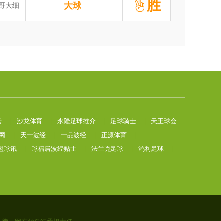
胜
大球
哥大细
坛
|
沙龙体育
|
永隆足球推介
|
足球骑士
|
天王球会
网
|
天一波经
|
一品波经
|
正源体育
|
盟球讯
|
球福居波经贴士
|
法兰克足球
|
鸿利足球
|