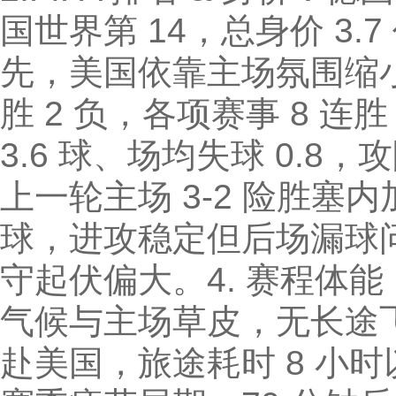
国世界第 14，总身价 3
先，美国依靠主场氛围缩小纸
胜 2 负，各项赛事 8 连
3.6 球、场均失球 0.8，攻
上一轮主场 3-2 险胜塞内
球，进攻稳定但后场漏球问题
守起伏偏大。4. 赛程体
气候与主场草皮，无长途
赴美国，旅途耗时 8 小