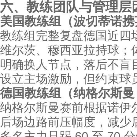
六、教练团队与管理层
美国教练组（波切蒂诺携
教练组完整复盘德国近四
维尔茨、穆西亚拉持球；
明确换人节点，落后不盲
设立主场激励，但约束球
德国教练组（纳格尔斯曼 
纳格尔斯曼赛前根据诺伊
后场边路前压幅度，减少
多名主力只踢 60 至 7