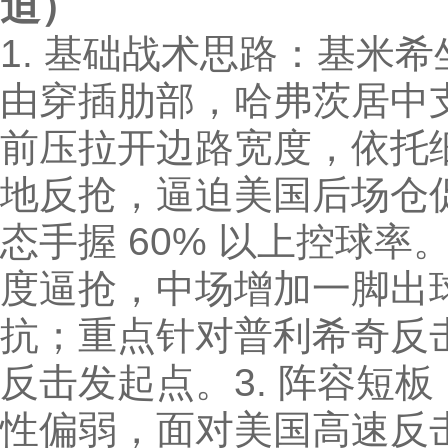
迫）
1. 基础战术思路：基米
由穿插肋部，哈弗茨居中
前压拉开边路宽度，依托
地反抢，逼迫美国后场仓
态手握 60% 以上控球率
度逼抢，中场增加一脚出
抗；重点针对普利希奇反
反击发起点。3. 阵容短
性偏弱，面对美国高速反