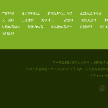
广体球讯
|
烽行好料贴士
|
辉煌足球心水竞技
|
金巴伦足球推介
|
天一波经
|
正源体育
|
海顿球讯
|
一品波经
|
法兰克足球
|
体
纵横体育猛料
|
新势力体育
|
迪丰盈体育贴士
|
联盟球讯
|
德胜
鸿利足球
本网站提供的资料仅供参考，各网友须
国内人士请遵照中华人民共和国相关法律，切勿参与赌博触
使用者有任何