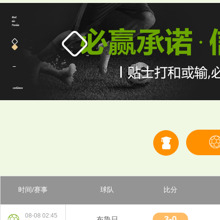
时间/赛事
球队
比分
08-08 02:45
3-0
布魯日