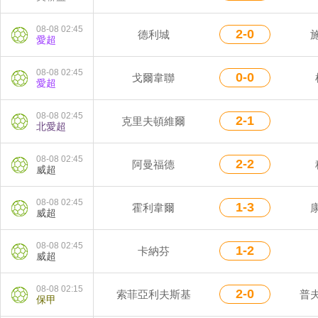
08-08 02:45
2-0
德利城
愛超
08-08 02:45
0-0
戈爾韋聯
愛超
08-08 02:45
2-1
克里夫頓維爾
北愛超
08-08 02:45
2-2
阿曼福德
威超
08-08 02:45
1-3
霍利韋爾
威超
08-08 02:45
1-2
卡納芬
威超
08-08 02:15
2-0
索菲亞利夫斯基
普
保甲