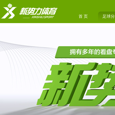
首 页
足球分