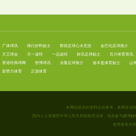
广体球讯
|
烽行好料贴士
|
辉煌足球心水竞技
|
金巴伦足球推介
|
天王球会
|
天一波经
|
一品波经
|
财讯足球贴士
|
百川体育资讯
香港经典球网
|
智博球讯
|
永隆足球推介
|
迪丰盈体育贴士
|
山
新势力体育
|
正源体育
本网站提供的资料仅供参考，各网友须
国内人士请遵照中华人民共和国相关法律，切勿参与赌博触
使用者有任何