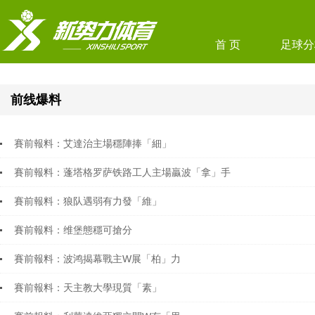
首 页
足球分
前线爆料
賽前報料：艾達治主場穩陣捧「細」
賽前報料：蓬塔格罗萨铁路工人主場贏波「拿」手
賽前報料：狼队遇弱有力發「維」
賽前報料：维堡態穩可搶分
賽前報料：波鸿揭幕戰主W展「柏」力
賽前報料：天主教大學現質「素」