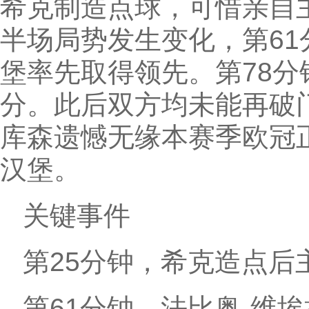
希克制造点球，可惜亲自
半场局势发生变化，第61
堡率先取得领先。第78
分。此后双方均未能再破
库森遗憾无缘本赛季欧冠正
汉堡。
关键事件
第25分钟，希克造点后
第61分钟，法比奥-维