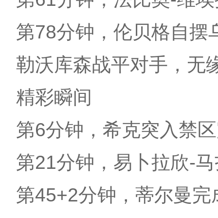
第78分钟，伦贝格自摆
勒沃库森战平对手，无
精彩瞬间
第6分钟，希克突入禁
第21分钟，易卜拉欣-
第45+2分钟，蒂尔曼