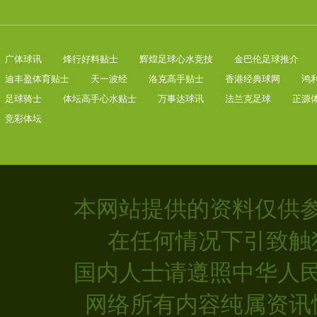
广体球讯
|
烽行好料贴士
|
辉煌足球心水竞技
|
金巴伦足球推介
|
迪丰盈体育贴士
|
天一波经
|
洛克高手贴士
|
香港经典球网
|
鸿
足球骑士
|
体坛高手心水贴士
|
万事达球讯
|
法兰克足球
|
正源
竞彩体坛
本网站提供的资料仅供
在任何情况下引致触
国内人士请遵照中华人
网络所有内容纯属资讯