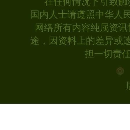
在任何情况下引致触
国内人士请遵照中华人
网络所有内容纯属资讯
途，因资料上的差异或
担一切责任