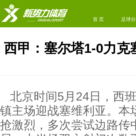
首 页
足球分
西甲：塞尔塔1-0力
北京时间5月24日，西
镇主场迎战塞维利亚。本
抢激烈，多次尝试边路传