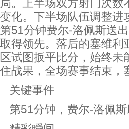
局。上半场双方射门次数
变化。下半场队伍调整进
第51分钟费尔-洛佩斯送
取得领先。落后的塞维利
区试图扳平比分，始终未
住战果，全场赛事结束，塞
关键事件
第51分钟，费尔-洛佩
精彩瞬间