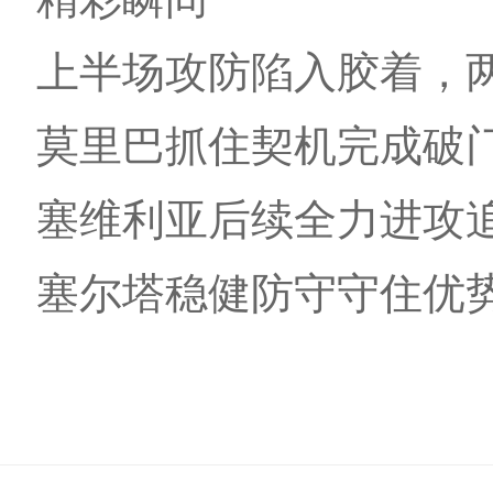
上半场攻防陷入胶着，
莫里巴抓住契机完成破
塞维利亚后续全力进攻
塞尔塔稳健防守守住优