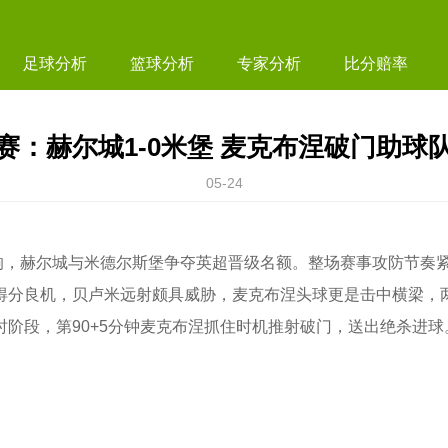
足球分析
篮球分析
专家分析
比分赔率
赛：赫尔城1-0米堡 麦克布涅破门助球
05-24
打响，赫尔城与米德尔斯堡争夺英超晋级名额。整场赛事攻防节奏
得分良机，贝卢米远射颇具威胁，麦克布涅头球更是击中横梁，
阶段，第90+5分钟麦克布涅抓住时机推射破门，送出绝杀进球