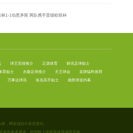
林1-1伯恩茅斯 两队携手晋级欧联杯
坛
|
球王竞猜推介
|
正源体育
|
财讯足球贴士
|
体育贴士
|
永隆足球推介
|
天王球会
|
皇牌猛料推荐
|
|
万事达球讯
|
洛克高手贴士
|
德胜球道内幕
|
法律，网友须自行承担责任。
览者作参考用途，因资料上的差异或遗漏而导致