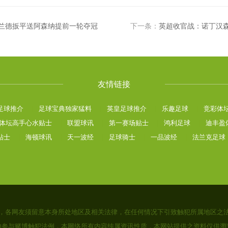
哈兰德扳平送阿森纳提前一轮夺冠
下一条：
英超收官战：诺丁汉森
友情链接
足球推介
|
足球宝典独家猛料
|
英皇足球推介
|
乐趣足球
|
竞彩体
体坛高手心水贴士
|
联盟球讯
|
第一赛场贴士
|
鸿利足球
|
迪丰盈
贴士
|
海顿球讯
|
天一波经
|
足球骑士
|
一品波经
|
法兰克足球
，各网友须留意本身所处地区及相关法律，在任何情况下引致触犯所属地区之
勿参与赌博触犯法例，本网络所有内容纯属资讯性质，本网站提供之资料仅供瀏