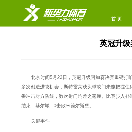
首 页
英冠升级
北京时间5月23日，英冠升级附加赛决赛重磅
多次创造进攻机会，斯特雷莱茨头球攻门未能把握住
番冲击对方防线，数次射门均差之毫厘。比赛步入补时
结束，赫尔城1-0击败米德尔斯堡。
关键事件