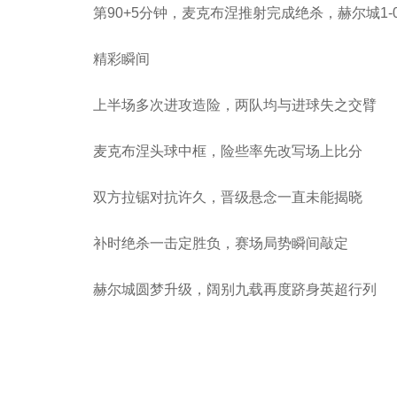
第90+5分钟，麦克布涅推射完成绝杀，赫尔城1-
精彩瞬间
上半场多次进攻造险，两队均与进球失之交臂
麦克布涅头球中框，险些率先改写场上比分
双方拉锯对抗许久，晋级悬念一直未能揭晓
补时绝杀一击定胜负，赛场局势瞬间敲定
赫尔城圆梦升级，阔别九载再度跻身英超行列