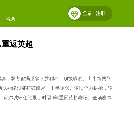
登录
|
注册
帮助
队重返英超
紧凑，双方都渴望拿下胜利冲上顶级联赛。上半场两队
两队始终没能打破僵局。下半场双方依旧全力拼抢，轮
。赫尔城守住胜果，时隔9年重回英超赛场。全场赛事