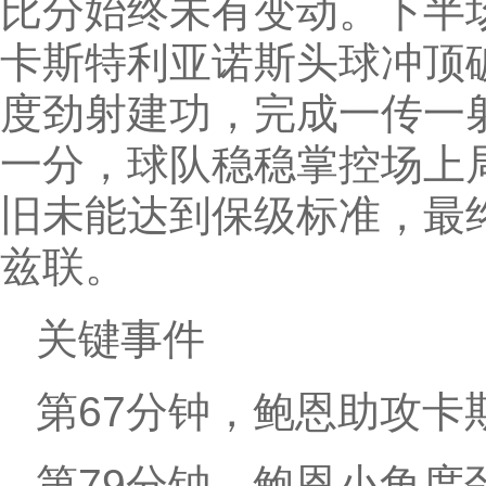
比分始终未有变动。下半
卡斯特利亚诺斯头球冲顶
度劲射建功，完成一传一
一分，球队稳稳掌控场上
旧未能达到保级标准，最终
兹联。
关键事件
第67分钟，鲍恩助攻卡
第79分钟，鲍恩小角度