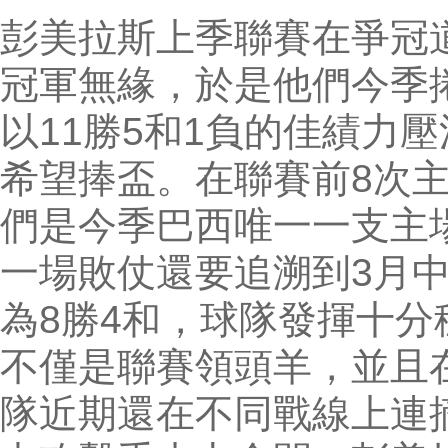
彭美拉斯上季聯賽在爭冠
冠軍無緣，於是他們今季
以11勝5和1負的佳績力
希望捧盃。在聯賽前8次
們是今季巴西唯一一支主
一場敗仗還要追溯到3月
為8勝4和，球隊發揮十
不僅是聯賽領頭羊，並且
隊近期還在不同戰線上連