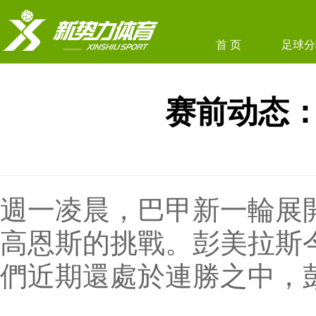
首 页
足球分
赛前动态：
週一凌晨，巴甲新一輪展
高恩斯的挑戰。彭美拉斯
們近期還處於連勝之中，