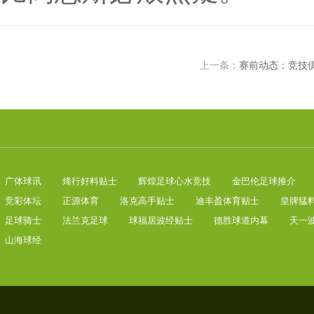
上一条：
赛前动态：竞技俱
广体球讯
|
烽行好料贴士
|
辉煌足球心水竞技
|
金巴伦足球推介
|
竞彩体坛
|
正源体育
|
洛克高手贴士
|
迪丰盈体育贴士
|
皇牌猛
足球骑士
|
法兰克足球
|
球福居波经贴士
|
德胜球道内幕
|
天一
山海球经