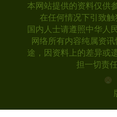
本网站提供的资料仅供
在任何情况下引致触
国内人士请遵照中华人
网络所有内容纯属资讯
途，因资料上的差异或
担一切责任