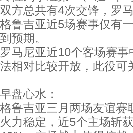
双方总共有4次交锋，罗
格鲁吉亚近5场赛事仅有
到预期。
罗马尼亚近10个客场赛
法相对比较开放，此役可
早盘心水：
格鲁吉亚三月两场友谊赛
火力稳定，近5个主场斩获