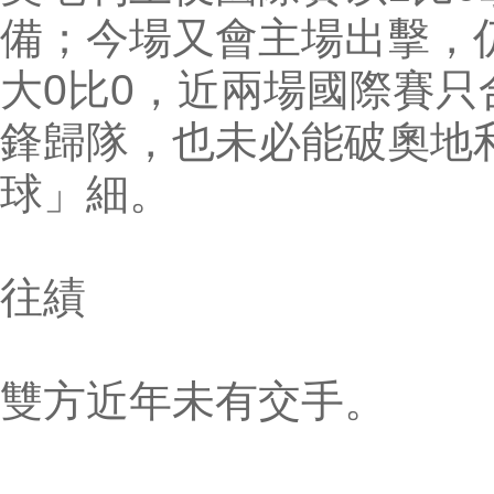
備；今場又會主場出擊，
大0比0，近兩場國際賽
鋒歸隊，也未必能破奧地
球」細。
往績
雙方近年未有交手。