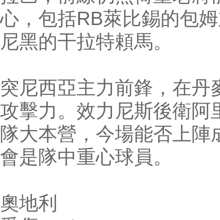
心，包括RB萊比錫的包
尼黑的干拉特頼馬。
突尼西亞主力前鋒，在丹
攻擊力。效力尼斯後衛阿
隊大本營，今場能否上陣
會是隊中重心球員。
奧地利