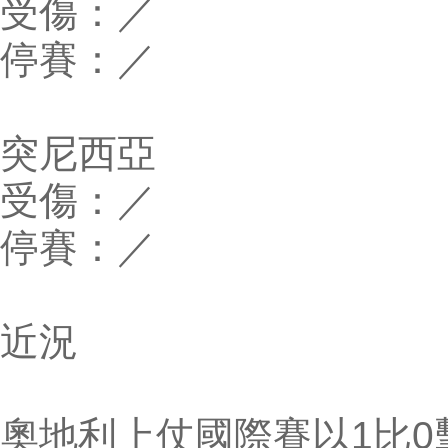
受傷：／
停賽：／
突尼西亞
受傷：／
停賽：／
近況
奧地利上仗國際賽以1比