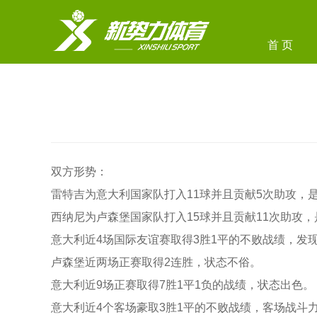
首 页
双方形势：
雷特吉为意大利国家队打入11球并且贡献5次助攻，
西纳尼为卢森堡国家队打入15球并且贡献11次助攻
意大利近4场国际友谊赛取得3胜1平的不败战绩，发
卢森堡近两场正赛取得2连胜，状态不俗。
意大利近9场正赛取得7胜1平1负的战绩，状态出色。
意大利近4个客场豪取3胜1平的不败战绩，客场战斗