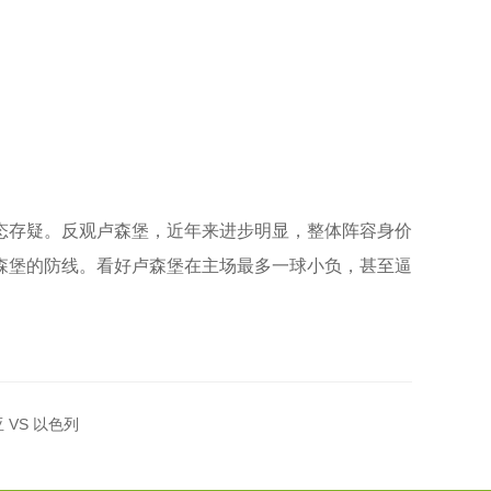
态存疑。反观卢森堡，近年来进步明显，整体阵容身价
森堡的防线。看好卢森堡在主场最多一球小负，甚至逼
VS 以色列