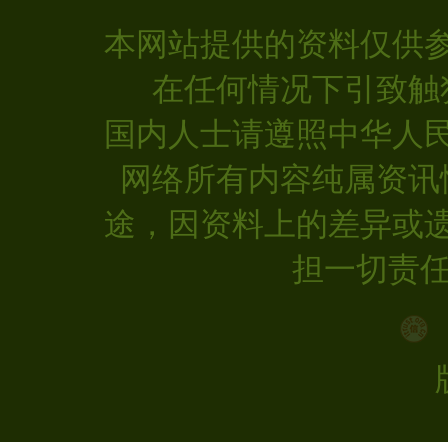
本网站提供的资料仅供
在任何情况下引致触
国内人士请遵照中华人
网络所有内容纯属资讯
途，因资料上的差异或
担一切责任