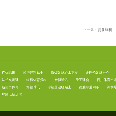
上一条：
賽前報料：
广体球讯
|
烽行好料贴士
|
辉煌足球心水竞技
|
金巴伦足球推介
|
法兰克足球
|
纵横体育猛料
|
智博球讯
|
天王球会
|
百川体育资
新势力体育
|
海顿球讯
|
球福居波经贴士
|
德胜球道内幕
|
鸿利
球彩飞扬足球