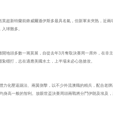
英超新特蘭前鋒威爾遜伊斯多最具名氣，但新軍未夾熟，近兩場
，入球難多。
離開地頭多數一籌莫展，自從去年3月奪取決賽周一席外，在非主
穩紮穩打，志在適應美國水土，上半場未必心急搶攻。
，以體力化壓逼踢法、兩翼側擊，以不少外流澳職的精兵，配合老
平均身高一般的智利。放眼世盃決賽周頭兩戰將分鬥伊朗及埃及