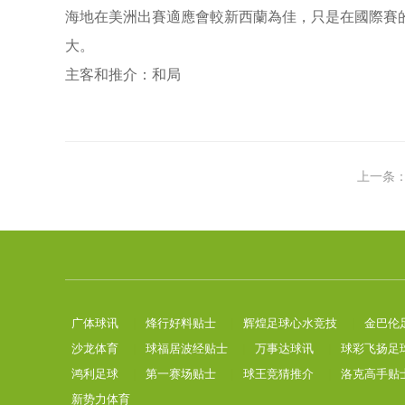
海地在美洲出賽適應會較新西蘭為佳，只是在國際賽
大。
主客和推介：和局
上一条
广体球讯
|
烽行好料贴士
|
辉煌足球心水竞技
|
金巴伦
沙龙体育
|
球福居波经贴士
|
万事达球讯
|
球彩飞扬足
鸿利足球
|
第一赛场贴士
|
球王竞猜推介
|
洛克高手贴
新势力体育