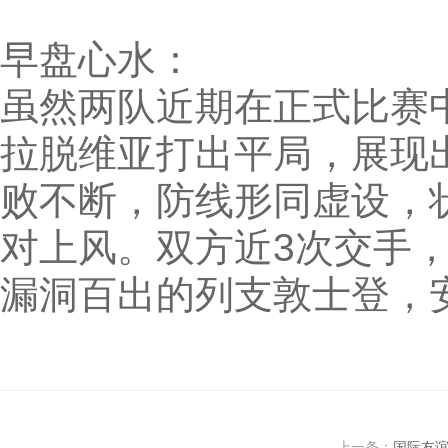
早盘心水：
虽然两队近期在正式比赛
拉脱维亚打出平局，展现
败不断，防线形同虚设，
对上风。双方近3次交手
漏洞百出的列支敦士登，
上一条：
国际友谊