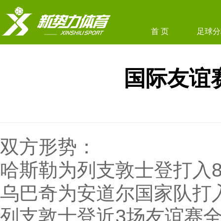
首 页
足球分
国际友谊赛
双方形势：
哈斯勒为列支敦士登打入
乌巴奇为安道尔国家队打
列支敦士登近3场友谊赛