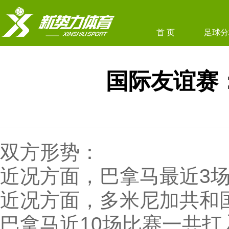
首 页
足球分
国际友谊赛：
双方形势：
近况方面，巴拿马最近3
近况方面，多米尼加共和
巴拿马近10场比赛一共打