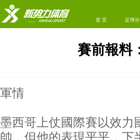
首 页
足球分
賽前報料
軍情
墨西哥上仗國際賽以效力
帥，但他的表現平平，下