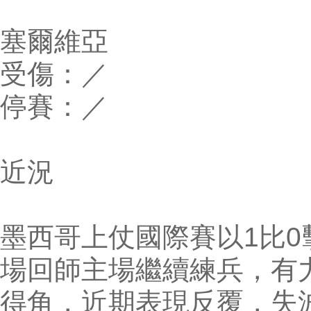
塞爾維亞
受傷：／
停賽：／
近況
墨西哥上仗國際賽以1比
場回師主場繼續練兵，有
得角，近期表現反覆，失