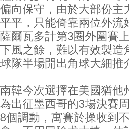
偏向保守，由於大部份主
平平，只能倚靠兩位外流
薩爾瓦多計第3圈外圍賽上
下風之餘，難以有效製造
球隊半場開出角球大細推介：
南韓今次選擇在美國猶他
為出征墨西哥的3場決賽
8個調動，寓賽於操收到