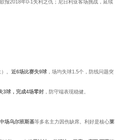
报2018年0-1失利之仇；尼日利亚客场挑战，延续
兰）。
近6场比赛失9球
，场均失球1.5个，防线问题突
失3球，完成4场零封
，防守端表现稳健。
中场乌尔班斯基
等多名主力因伤缺席。利好是核心
莱