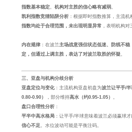
指数基本稳定
。
机构对主胜的信心略有减弱
。
凯利指数竞猜陷阱分析
：根据即时指数推算，主流机
指数均处于合理范围，未出现明显异常
，表明机构对
内在规律
：在波兰
主场战意强但状态低迷、防线不稳
定，但通过上调主胜，表达了对波兰取胜的怀疑
。
三、亚盘与机构分歧分析
亚盘定位与变化
：主流机构亚盘初盘为
波兰让平手/半球
0.80-0.90）
，部分维持
高水（约0.95-1.05）
。
盘口合理性分析
：
平半中高水格局
：让平手/半球意味着波兰必须赢球
信心不足
。水位波动可能是平衡注码。