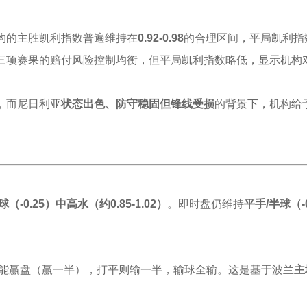
构的主胜凯利指数普遍维持在
0.92-0.98
的合理区间，平局凯利指
三项赛果的赔付风险控制均衡，但平局凯利指数略低，显示机构
，而尼日利亚
状态出色、防守稳固但锋线受损
的背景下，机构给予主
（-0.25）中高水（约0.85-1.02）
。即时盘仍维持
平手/半球（-0
才能赢盘（赢一半），打平则输一半，输球全输。这是基于波兰
主