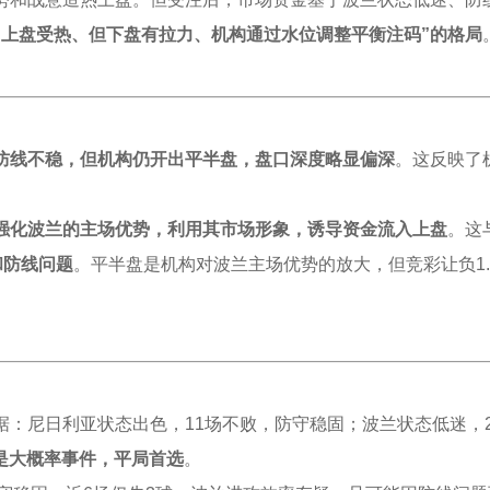
“上盘受热、但下盘有拉力、机构通过水位调整平衡注码”的格局
防线不稳，但机构仍开出平半盘，盘口深度略显偏深
。这反映了
强化波兰的主场优势，利用其市场形象，诱导资金流入上盘
。这
和防线问题
。平半盘是机构对波兰主场优势的放大，但竞彩让负1.
据：尼日利亚状态出色，11场不败，防守稳固；波兰状态低迷，
是大概率事件，平局首选
。