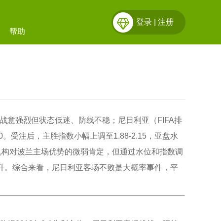
登录
|
注册
帮助
、战意强烈但状态低迷、防线不稳；尼日利亚（FIFA排
。受注后，主胜指数小幅上调至1.88-2.15，亚盘水
机构对波兰主场优势的微弱肯定，但通过水位和指数调
度提升。综合来看，尼日利亚客场不败是大概率事件，平