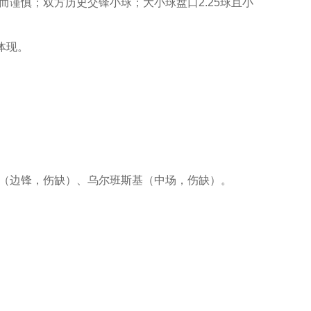
谨慎；双方历史交锋小球；大小球盘口2.25球且小
体现。
基（边锋，伤缺）、乌尔班斯基（中场，伤缺）。