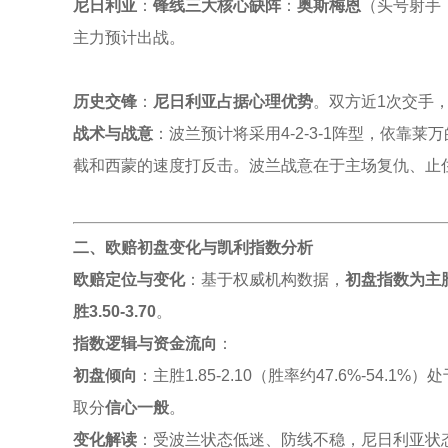
尼日利亚
：
锋线三大核心缺阵
：
奥斯梅恩
（头号射手
主力预计出战。
历史交锋
：
尼日利亚占据心理优势
。双方近1次交手
战术与战意
：波兰预计将采用4-2-3-1阵型，依靠
截和西蒙的速度打反击。波兰战意在于主场复仇、止
二、欧赔初盘变化与凯利指数分析
欧赔定位与变化
：基于权威机构数据，
初盘指数为主胜（波
胜3.50-3.70
。
指数逻辑与资金流向
：
初盘倾向
：主胜1.85-2.10（胜率约47.6%-54.1%
取分
信心一般
。
变化解读
：受波兰状态低迷、防线不稳，尼日利亚状