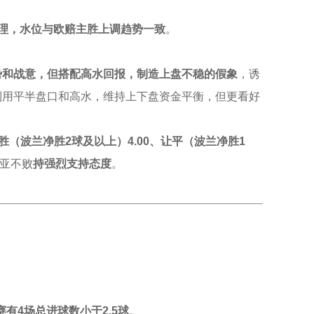
理，水位与欧赔主胜上调趋势一致
。
势和战意，但搭配高水回报，制造上盘不稳的假象
，诱
利用平半盘口和高水，维持上下盘资金平衡，但更看好
胜（波兰净胜2球及以上）4.00、让平（波兰净胜1
亚不败
持强烈支持态度
。
赛有4场总进球数小于2.5球
。