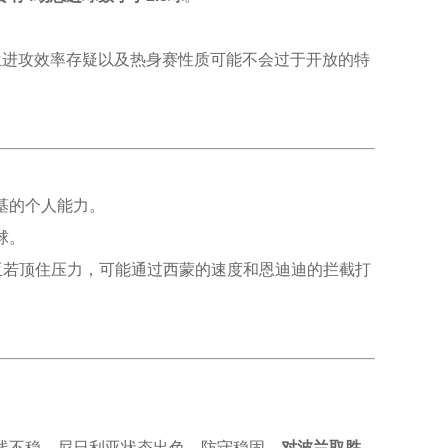
波兰进攻效率存疑以及热身赛性质可能不会过于开放的特
基的个人能力。
球。
亚若顶住压力，可能通过西蒙的速度和恩迪迪的拦截打
线不稳，尼日利亚状态出色、防守稳固，
对波兰取胜