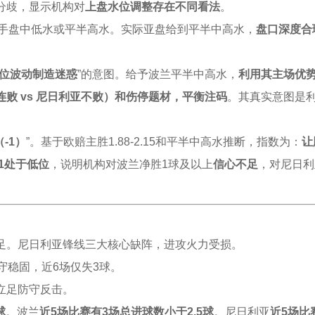
分歧，显示机构对
上盘水位调整存在不同看法
。
间为平手盘中低水或平半高水。实际亚盘给到平半中高水，
盘口深度合
位波动制造迷惑
”的意图。给予波兰平半中高水，
利用其主场优
败 vs 尼日利亚不败）和伤停题材，平衡注码
。其真实意图是
-1）
”。基于欧赔主胜1.88-2.15和平半中高水推断，指数为：
让
71处于低位
，说明机构对波兰净胜1球及以上
信心不足
，对尼日利
足。尼日利亚锋线三大核心缺阵，进攻火力受损。
守稳固，近6场仅失3球。
立足防守反击。
球
。波兰
近5场比赛有3场总进球数小于2.5球
。尼日利亚
近5场比