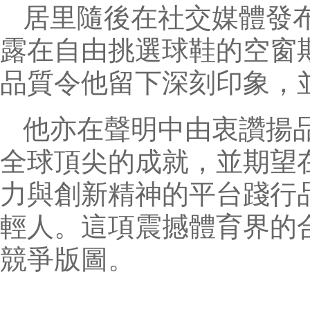
居里隨後在社交媒體發
露在自由挑選球鞋的空窗
品質令他留下深刻印象，
他亦在聲明中由衷讚揚
全球頂尖的成就，並期望
力與創新精神的平台踐行
輕人。這項震撼體育界的
競爭版圖。