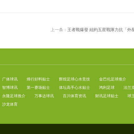
上一条：
王者戰爆發 紐約五星戰隊力抗「外
广体球讯
|
烽行好料贴士
|
辉煌足球心水竞技
|
金巴伦足球推介
|
智博球讯
|
第一赛场贴士
|
体坛高手心水贴士
|
鸿利足球
|
法兰
永隆足球推介
|
万事达球讯
|
百川体育资讯
|
财讯足球贴士
|
球
沙龙体育