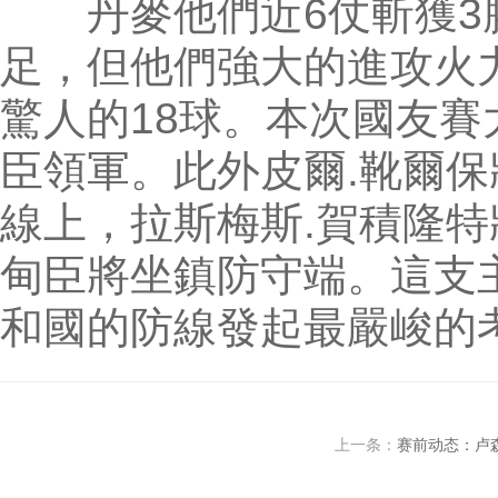
丹麥他們近6仗斬獲3勝
足，但他們強大的進攻火
驚人的18球。本次國友賽
臣領軍。此外皮爾.靴爾
線上，拉斯梅斯.賀積隆特
甸臣將坐鎮防守端。這支
和國的防線發起最嚴峻的
上一条：
赛前动态：卢森