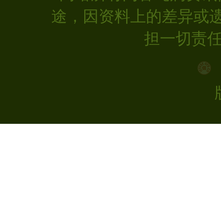
途，因资料上的差异或
担一切责任