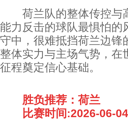
荷兰队的整体传控与高
能力反击的球队最惧怕的
守中，很难抵挡荷兰边锋
整体实力与主场气势，在
征程奠定信心基础。
胜负推荐：荷兰
比赛时间:2026-06-04