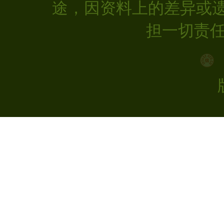
途，因资料上的差异或
担一切责任