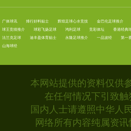
广体球讯
|
烽行好料贴士
|
辉煌足球心水竞技
|
金巴伦足球推介
|
球王竞猜推介
|
球彩飞扬足球
|
鸿利足球
|
竞彩体坛
|
香港经典
法兰克足球
|
迪丰盈体育贴士
|
永隆足球推介
|
一品波经
|
第一
山海球经
本网站提供的资料仅供
在任何情况下引致触
国内人士请遵照中华人
网络所有内容纯属资讯