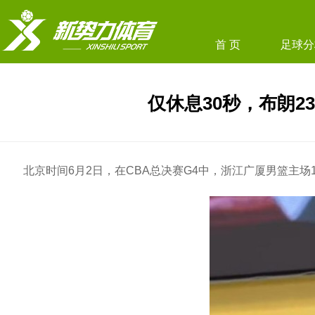
首 页
足球分
仅休息30秒，布朗23
北京时间6月2日，在CBA总决赛G4中，浙江广厦男篮主场1