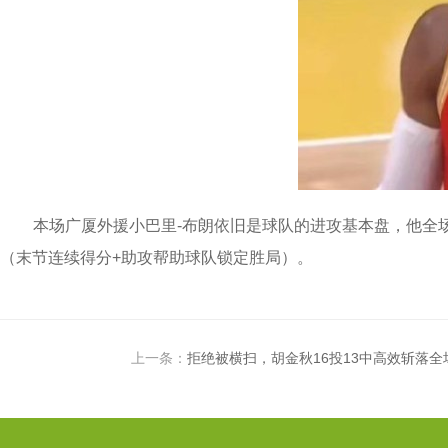
本场广厦外援小巴里-布朗依旧是球队的进攻基本盘，他全场出战
（末节连续得分+助攻帮助球队锁定胜局）。
上一条：
拒绝被横扫，胡金秋16投13中高效斩落全