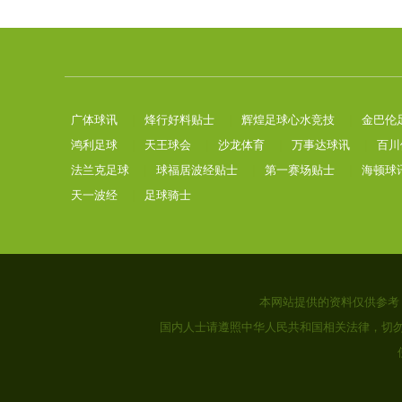
广体球讯
|
烽行好料贴士
|
辉煌足球心水竞技
|
金巴伦
鸿利足球
|
天王球会
|
沙龙体育
|
万事达球讯
|
百川
法兰克足球
|
球福居波经贴士
|
第一赛场贴士
|
海顿球
天一波经
|
足球骑士
本网站提供的资料仅供参考
国内人士请遵照中华人民共和国相关法律，切