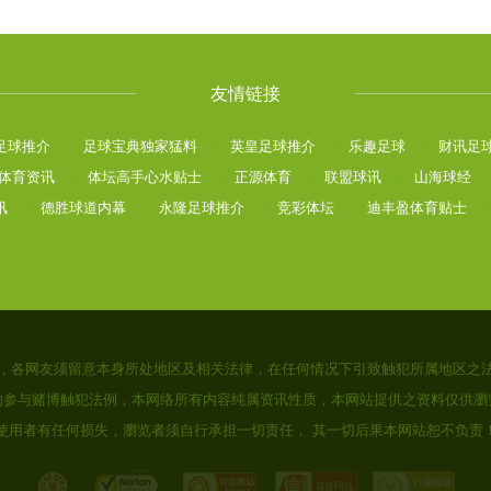
友情链接
足球推介
|
足球宝典独家猛料
|
英皇足球推介
|
乐趣足球
|
财讯足
体育资讯
|
体坛高手心水贴士
|
正源体育
|
联盟球讯
|
山海球经
讯
|
德胜球道内幕
|
永隆足球推介
|
竞彩体坛
|
迪丰盈体育贴士
|
，各网友须留意本身所处地区及相关法律，在任何情况下引致触犯所属地区之
勿参与赌博触犯法例，本网络所有内容纯属资讯性质，本网站提供之资料仅供瀏
使用者有任何损失，瀏览者须自行承担一切责任， 其一切后果本网站恕不负责