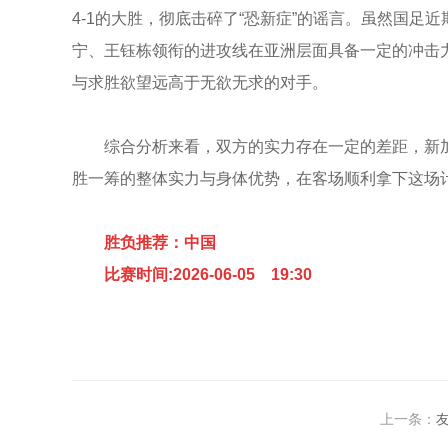
4-1的大胜，彻底击碎了“恐新症”的谣言。虽然国
宁、王钰栋领衔的进攻线在亚洲层面具备一定的冲击
与求胜欲望远高于无欲无求的对手。
综合分析来看，双方的实力存在一定的差距，新加
胜一筹的整体实力与身体优势，在客场顺利拿下这场
胜负推荐：中国
比赛时间:2026-06-05 19:30
上一条：