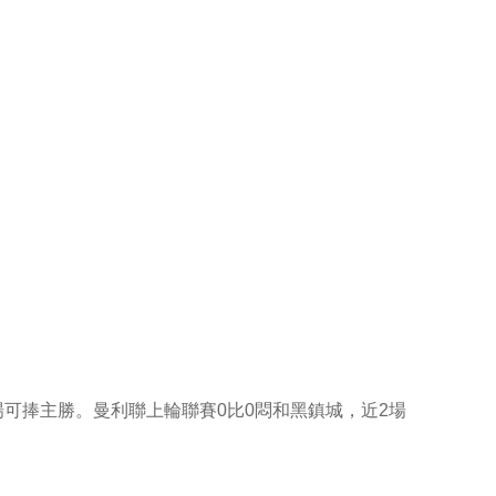
場可捧主勝。曼利聯上輪聯賽0比0悶和黑鎮城，近2場