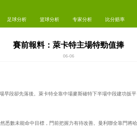
足球分析
篮球分析
专家分析
比分赔率
賽前報料：萊卡特主場特勁值捧
06-06
半場早段卻先落後。萊卡特全靠中場麥斯確特下半場中段建功扳
居然悉數未能命中目標，門前把握力有待改善。曼利聯全靠門將哈