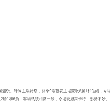
不勝頹勢。球隊主場特勁，開季9場聯賽主場豪取8勝1和佳績，今
取2勝1和6負，客場戰績相當一般，今場硬撼萊卡特，形勢不妙。