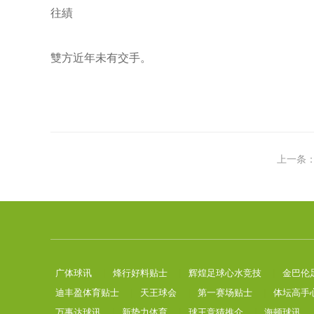
往績
雙方近年未有交手。
上一条
广体球讯
|
烽行好料贴士
|
辉煌足球心水竞技
|
金巴伦
迪丰盈体育贴士
|
天王球会
|
第一赛场贴士
|
体坛高手
万事达球讯
|
新势力体育
|
球王竞猜推介
|
海顿球讯
|