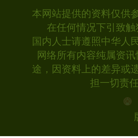
本网站提供的资料仅供
在任何情况下引致触
国内人士请遵照中华人
网络所有内容纯属资讯
途，因资料上的差异或
担一切责任