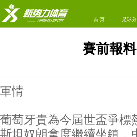
首 页
足球分
賽前報料
軍情
葡萄牙貴為今屆世盃爭標
斯坦奴朗拿度繼續坐鎮，