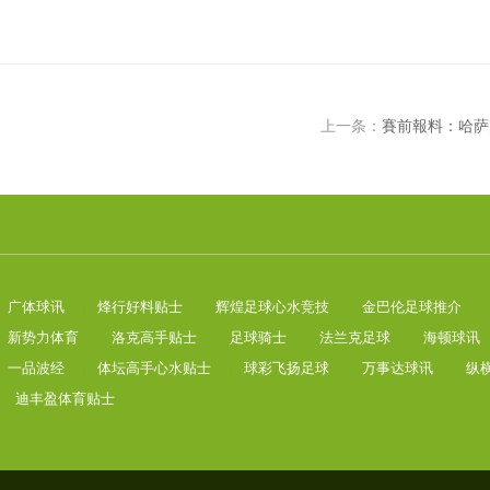
上一条：
賽前報料：哈萨
广体球讯
|
烽行好料贴士
|
辉煌足球心水竞技
|
金巴伦足球推介
|
新势力体育
|
洛克高手贴士
|
足球骑士
|
法兰克足球
|
海顿球讯
一品波经
|
体坛高手心水贴士
|
球彩飞扬足球
|
万事达球讯
|
纵
|
迪丰盈体育贴士