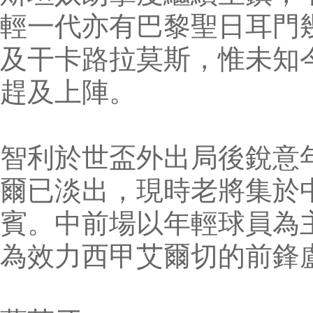
輕一代亦有巴黎聖日耳門
及干卡路拉莫斯，惟未知
趕及上陣。
智利於世盃外出局後銳意
爾已淡出，現時老將集於
賓。中前場以年輕球員為
為效力西甲艾爾切的前鋒