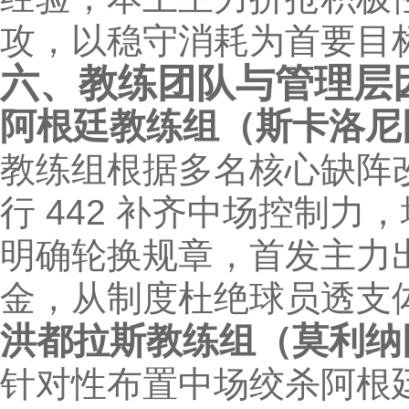
攻，以稳守消耗为首要目
六、教练团队与管理层
阿根廷教练组（斯卡洛尼
教练组根据多名核心缺阵改
行 442 补齐中场控制
明确轮换规章，首发主力出
金，从制度杜绝球员透支
洪都拉斯教练组（莫利纳
针对性布置中场绞杀阿根