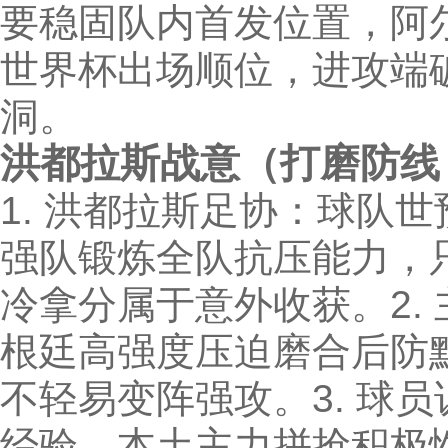
要稳固队内首发位置，阿
世界杯出场顺位，进攻端
洞。
洪都拉斯战意（打磨防线
1. 洪都拉斯足协：球队
强队锻炼全队抗压能力，
冷拿分属于意外收获。2.
根廷高强度压迫磨合后防
不轻易变阵强攻。3. 球
经验，本土主力拼抢积极