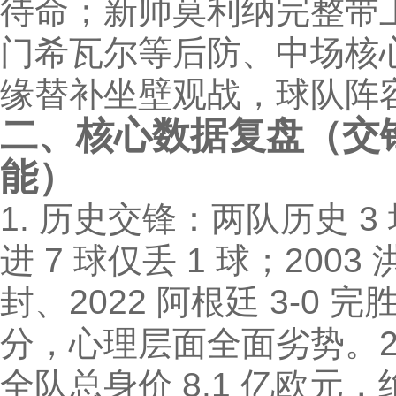
待命；新帅莫利纳完整带
门希瓦尔等后防、中场核
缘替补坐壁观战，球队阵
二、核心数据复盘（交锋
能）
1. 历史交锋：两队历史 
进 7 球仅丢 1 球；2003 
封、2022 阿根廷 3-
分，心理层面全面劣势。2.F
全队总身价 8.1 亿欧