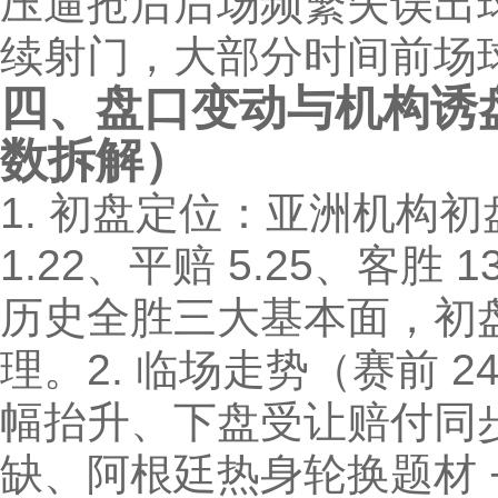
压逼抢后后场频繁失误出
续射门，大部分时间前场
四、盘口变动与机构诱盘逻
数拆解）
1. 初盘定位：亚洲机构
1.22、平赔 5.25、客
历史全胜三大基本面，初
理。2. 临场走势（赛前
幅抬升、下盘受让赔付同步
缺、阿根廷热身轮换题材 