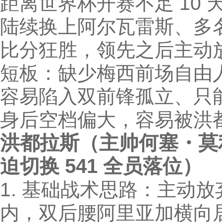
距离世界杯开赛不足 10 
陆续换上阿尔瓦雷斯、多
比分狂胜，领先之后主动放
短板：缺少梅西前场自由
容易陷入双前锋孤立、只
身后空档偏大，容易被洪
洪都拉斯（主帅何塞・莫利
迫切换 541 全员落位）
1. 基础战术思路：主动放
内，双后腰阿里亚加横向