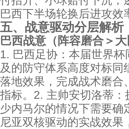
付抬升、小球赔付下沉；
巴西下半场轮换后进攻效
五、战意驱动分层解析
巴西战意（阵容磨合＞大
1. 巴西足协：本届世界
及的防守体系高度对标同
落地效果，完成战术磨合
指标。2. 主帅安切洛蒂：
少内马尔的情况下需要确
尼亚双核驱动的实战效果