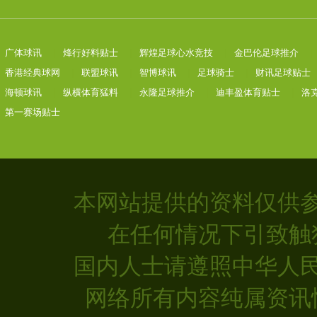
广体球讯
|
烽行好料贴士
|
辉煌足球心水竞技
|
金巴伦足球推介
|
香港经典球网
|
联盟球讯
|
智博球讯
|
足球骑士
|
财讯足球贴士
海顿球讯
|
纵横体育猛料
|
永隆足球推介
|
迪丰盈体育贴士
|
洛
第一赛场贴士
本网站提供的资料仅供
在任何情况下引致触
国内人士请遵照中华人
网络所有内容纯属资讯