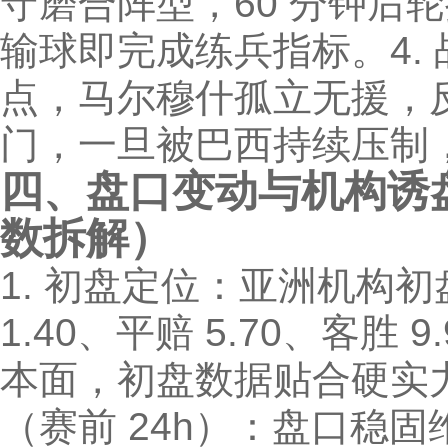
守磨合阵型，60 分钟后
输球即完成练兵指标。4.
点，马尔穆什孤立无援，
门，一旦被巴西持续压制
四、盘口变动与机构诱盘逻
数拆解）
1. 初盘定位：亚洲机构
1.40、平赔 5.70、客
本面，初盘数据贴合硬实力
（赛前 24h）：盘口稳