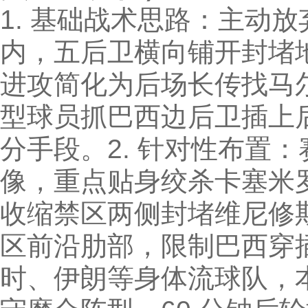
1. 基础战术思路：主动放
内，五后卫横向铺开封堵
进攻简化为后场长传找马
型球员抓巴西边后卫插上
分手段。2. 针对性布置
像，重点贴身绞杀卡塞米
收缩禁区两侧封堵维尼修
区前沿肋部，限制巴西穿插
时、伊朗等身体流球队，