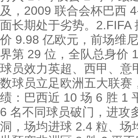
及，2009 联合会杯巴西
面长期处于劣势。2.FIFA
价 9.98 亿欧元，前
界第 29 位，全队总身价 
球员效力英超、西甲、意
数球员立足欧洲五大联赛，
绩：巴西近 10 场 6 胜 
6 名不同球员破门，进
洞，场均进球 2.4 粒、场均失