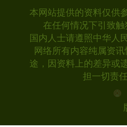
本网站提供的资料仅供
在任何情况下引致触
国内人士请遵照中华人
网络所有内容纯属资讯
途，因资料上的差异或
担一切责任