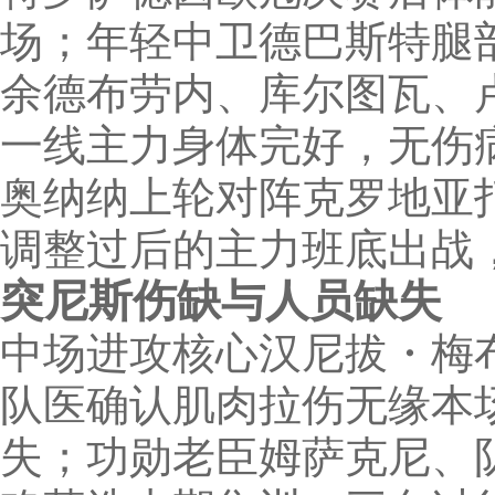
场；年轻中卫德巴斯特腿
余德布劳内、库尔图瓦、
一线主力身体完好，无伤
奥纳纳上轮对阵克罗地亚
调整过后的主力班底出战，
突尼斯伤缺与人员缺失
中场进攻核心汉尼拔・梅
队医确认肌肉拉伤无缘本
失；功勋老臣姆萨克尼、