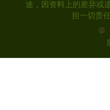
途，因资料上的差异或
担一切责任