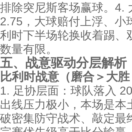
排除突尼斯客场赢球。4. 
2.75，大球赔付上浮、
利时下半场轮换收着踢、
数量有限。
五、战意驱动分层解析
比利时战意（磨合＞大胜
1. 足协层面：球队落入 2
出线压力极小，本场是本
破密集防守战术、敲定最终