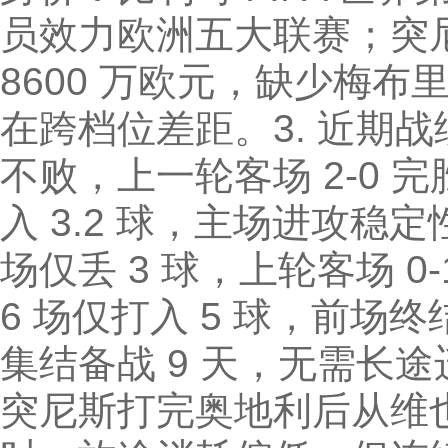
员效力欧洲五大联赛；突尼斯
8600 万欧元，缺少梅布
在跨档位差距。3. 近期战绩
不败，上一轮客场 2-0 完
入 3.2 球，主场进攻稳定性
场仅丢 3 球，上轮客场 
6 场仅打入 5 球，前场
集结备战 9 天，无需长
突尼斯打完奥地利后从维也