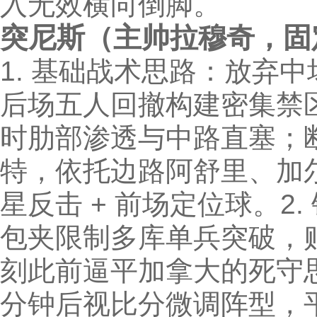
入无效横向倒脚。
突尼斯（主帅拉穆奇，固定 4
1. 基础战术思路：放弃中
后场五人回撤构建密集禁区
时肋部渗透与中路直塞；
特，依托边路阿舒里、加
星反击 + 前场定位球。
包夹限制多库单兵突破，
刻此前逼平加拿大的死守
分钟后视比分微调阵型，