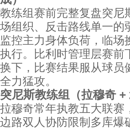
教练组赛前完整复盘突尼斯
场组织、反击路线单一的
监控主力身体负荷，临场
执行。比利时管理层赛前
换下，比赛结果服从球员
全力猛攻。
突尼斯教练组（拉穆奇 +
拉穆奇常年执教五大联赛
边路双人协防限制多库爆