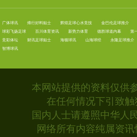
广体球讯
|
烽行好料贴士
|
辉煌足球心水竞技
|
金巴伦足球推介
|
球彩飞扬足球
|
百川体育资讯
|
新势力体育
|
德胜球道内幕
|
第
竞彩体坛
|
财讯足球贴士
|
海顿球讯
|
山海球经
|
永隆足球推介
智博球讯
本网站提供的资料仅供
在任何情况下引致触
国内人士请遵照中华人
网络所有内容纯属资讯