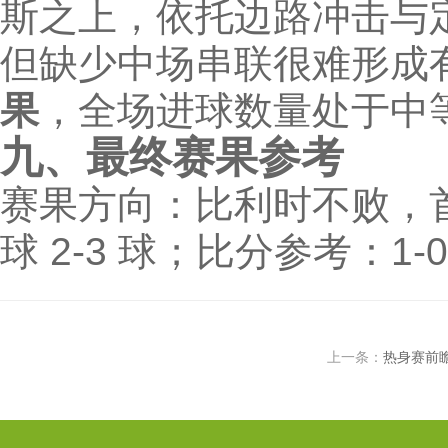
斯之上，依托边路冲击与
但缺少中场串联很难形成
果
，全场进球数量处于中
九、最终赛果参考
赛果方向：比利时不败，
球 2-3 球；比分参考：1-0
上一条：
热身赛前