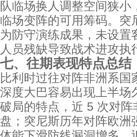
队临场换人调整空间狭小
临场变阵的可用筹码。突
为防守演练成果，未设置
人员残缺导致战术进攻执
七、往期表现特点总结
比利时过往对阵非洲系国
深度大巴容易出现上半场
破局的特点，近 5 次对
盘；突尼斯历年对阵欧洲强
体能下滑防线漏洞增多，近