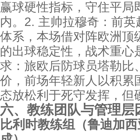
赢球硬性指标，守住平局
内。2. 主帅拉穆奇：前
体系，本场借对阵欧洲顶
的出球稳定性，战术重心是
求：旅欧后防球员塔勒比
价，前场年轻新人以积累
态放松利于死守发挥，但
六、教练团队与管理层
比利时教练组（鲁迪加西
成）