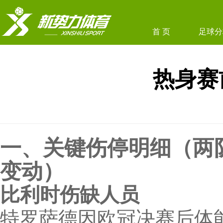
首 页
足球分
热身赛
一、关键伤停明细（两
变动）
比利时伤缺人员
特罗萨德因欧冠决赛后体