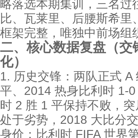
略落选本期集训，三名过
比、瓦莱里、后腰斯希里
框架完整，唯独中前场组
二、核心数据复盘（交
化）
1. 历史交锋：两队正式 A 
平、2014 热身比利时 1-
时 2 胜 1 平保持不
处于劣势，2018 大比分
身价：比利时 FIFA 世界第