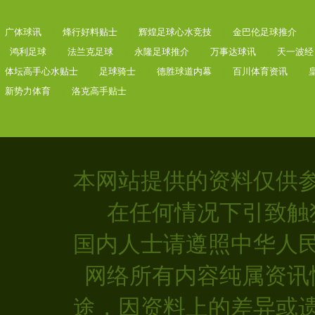
广体球讯
|
烽行好料贴士
|
辉煌足球心水竞技
|
金巴伦足球推介
|
|
鸿利足球
|
法兰克足球
|
永隆足球推介
|
万事达球讯
|
天一波经
体坛高手心水贴士
|
足球骑士
|
德胜球道内幕
|
百川体育资讯
|
新势力体育
|
洛克高手贴士
本网站提供的资料仅供
在任何情况下引致触
国内人士请遵照中华人
网络所有内容纯属资讯
途，因资料上的差异或