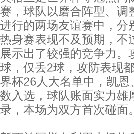
赛，球队以磨合阵型、调
进行的两场友谊赛中，分别
热身赛表现不及预期，不过
展示出了较强的竞争力。
球，仅丢2球，攻防表现
界杯26人大名单中，凯
数入选，球队账面实力雄
录，本场为双方首次碰面