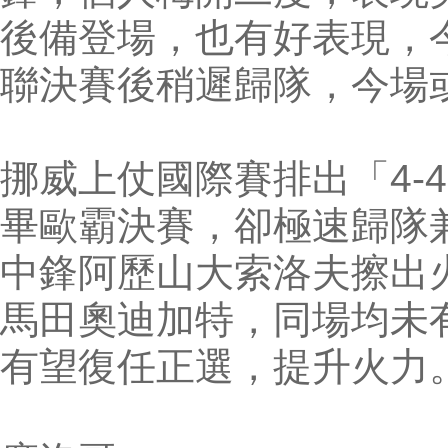
後備登場，也有好表現，
聯決賽後稍遲歸隊，今場
挪威上仗國際賽排出「4-
畢歐霸決賽，卻極速歸隊
中鋒阿歷山大索洛夫擦出
馬田奧迪加特，同場均未
有望復任正選，提升火力