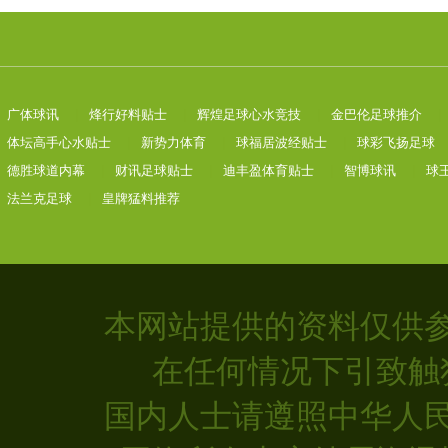
广体球讯
|
烽行好料贴士
|
辉煌足球心水竞技
|
金巴伦足球推介
|
体坛高手心水贴士
|
新势力体育
|
球福居波经贴士
|
球彩飞扬足球
德胜球道内幕
|
财讯足球贴士
|
迪丰盈体育贴士
|
智博球讯
|
球
法兰克足球
|
皇牌猛料推荐
本网站提供的资料仅供
在任何情况下引致触
国内人士请遵照中华人