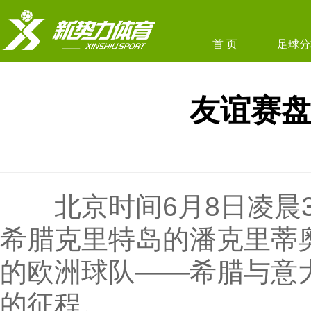
首 页
足球分
友谊赛盘
北京时间6月8日凌晨3
希腊克里特岛的潘克里蒂奥
的欧洲球队——希腊与意
的征程。