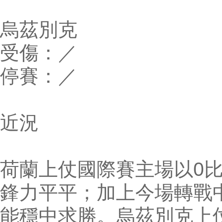
烏茲別克
受傷：／
停賽：／
近況
荷蘭上仗國際賽主場以0比
鋒力平平；加上今場轉戰
能穩中求勝。烏茲別克上