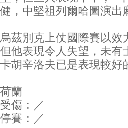
健，中堅祖列爾哈圖演出
烏茲別克上仗國際賽以效
但他表現令人失望，未有
卡胡辛洛夫已是表現較好
荷蘭
受傷：／
停賽：／