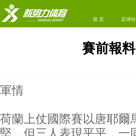
首 页
足球分
賽前報料
軍情
荷蘭上仗國際賽以唐耶爾
堅，但三人表現平平，一