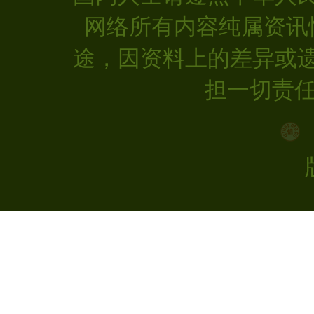
网络所有内容纯属资讯
途，因资料上的差异或
担一切责任