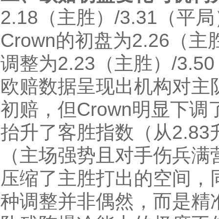
2.18（主胜）/3.31（
Crown的初盘为2.26（主
调整为2.23（主胜）/3.5
欧赔数据呈现出机构对主
初赔，但Crown明显下调
抬升了客胜指数（从2.83
（主场强势且对手伤兵满
压缩了主胜打出的空间，
种调整并非偶然，而是精