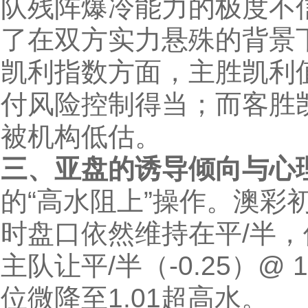
队残阵爆冷能力的极度不信
了在双方实力悬殊的背景
凯利指数方面，主胜凯利
付风险控制得当；而客胜
被机构低估。
三、亚盘的诱导倾向与心
的“高水阻上”操作。澳彩初盘
时盘口依然维持在平/半，但
主队让平/半（-0.25）@
位微降至1.01超高水。