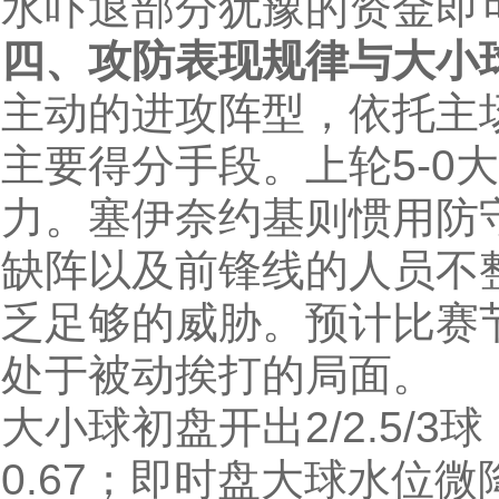
水吓退部分犹豫的资金即
四、攻防表现规律与大小
主动的进攻阵型，依托主
主要得分手段。上轮5-0
力。塞伊奈约基则惯用防
缺阵以及前锋线的人员不
乏足够的威胁。预计比赛
处于被动挨打的局面。
大小球初盘开出2/2.5/3
0.67；即时盘大球水位微