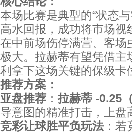
核心结论：
本场比赛是典型的“状态与
高水回报，成功将市场视
在中前场伤停满营、客场
极大。拉赫蒂有望凭借主
利拿下这场关键的保级卡
推荐方案：
亚盘推荐
：
拉赫蒂 -0.2
导意图的精准打击，上盘
竞彩让球胜平负玩法
：若