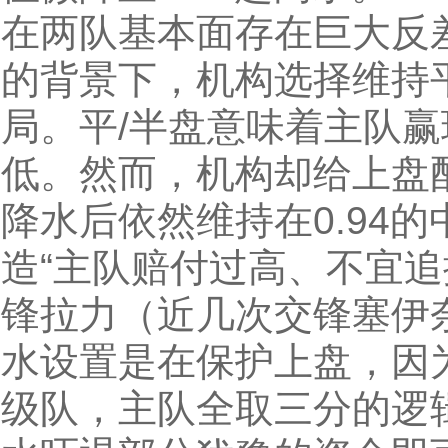
在两队基本面存在巨大反
的背景下，机构选择维持平
局。平/半盘意味着主队
低。然而，机构却给上盘配备
降水后依然维持在0.94
造“主队赔付过高、不宜
锋拉力（近几次交锋塞伊
水设置是在保护上盘，因
级队，主队全取三分的逻