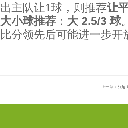
出主队让1球，则推荐
让
大小球推荐
：
大 2.5/3 球
比分领先后可能进一步开
上一条：
芬超 