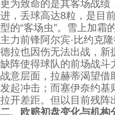
更为致命的是其客场战绩，
进，丢球高达8粒，是目
型的“客场虫”。雪上加
主力前锋阿尔宾·比约克
德拉也因伤无法出战，新
缺阵使得球队的前场战斗
战意层面，拉赫蒂渴望借
发起冲击；而塞伊奈约基
拉开差距。但以目前残阵
二、欧赔初盘变化与机构