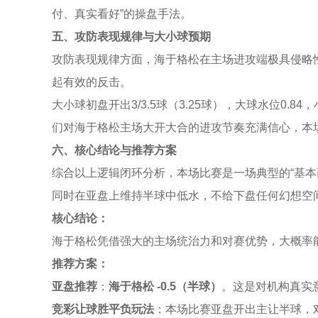
付、真实看好”的操盘手法。
五、攻防表现规律与大小球预期
攻防表现规律方面，海于格松在主场进攻端极具侵略
起有效的反击。
大小球初盘开出3/3.5球（3.25球），大球水位0.
们对海于格松主场大开大合的进攻节奏充满信心，本
六、核心结论与推荐方案
综合以上逻辑闭环分析，本场比赛是一场典型的“基
同时在亚盘上维持半球中低水，不给下盘任何幻想空
核心结论：
海于格松凭借强大的主场统治力和对赛优势，大概率
推荐方案：
亚盘推荐
：
海于格松 -0.5（半球）
。这是对机构真实
竞彩让球胜平负玩法
：本场比赛亚盘开出主让半球，