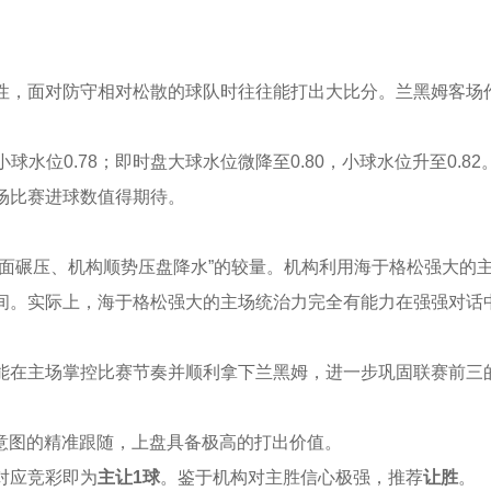
性，面对防守相对松散的球队时往往能打出大比分。兰黑姆客场
84，小球水位0.78；即时盘大球水位微降至0.80，小球水位升至
场比赛进球数值得期待。
本面碾压、机构顺势压盘降水”的较量。机构利用海于格松强大的
间。实际上，海于格松强大的主场统治力完全有能力在强强对话
能在主场掌控比赛节奏并顺利拿下兰黑姆，进一步巩固联赛前三
意图的精准跟随，上盘具备极高的打出价值。
对应竞彩即为
主让1球
。鉴于机构对主胜信心极强，推荐
让胜
。