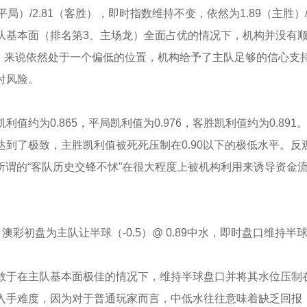
局）/2.81（客胜），即时指数维持不变，依然为1.89（主胜）/3
队基本面（排名第3、主场龙）全面占优的情况下，机构并没有
2.81）来说依然处于一个偏低的位置，机构给予了主队足够的信心
付风险。
约为0.865，平局凯利值为0.976，客胜凯利值约为0.891
到了极致，主胜凯利值被死死压制在0.90以下的极低水平。
，所谓的“客队历史交锋不怵”在很大程度上被机构利用来诱导资
彩初盘为主队让半球（-0.5）@ 0.89中水，即时盘口维持半
敢于在主队基本面极佳的情况下，维持半球盘口并将其水位压制
入手难度，因为对于普通玩家而言，中低水往往意味着缺乏回报