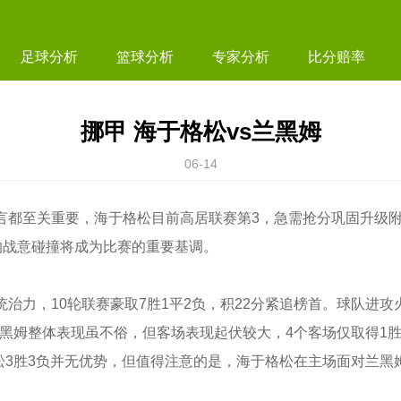
足球分析
篮球分析
专家分析
比分赔率
挪甲 海于格松vs兰黑姆
06-14
言都至关重要，海于格松目前高居联赛第3，急需抢分巩固升级附
的战意碰撞将成为比赛的重要基调。
治力，10轮联赛豪取7胜1平2负，积22分紧追榜首。球队进攻
兰黑姆整体表现虽不俗，但客场表现起伏较大，4个客场仅取得1胜
松3胜3负并无优势，但值得注意的是，海于格松在主场面对兰黑