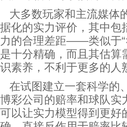
大多数玩家和主流媒体
据化的实力评价，其中包
力的合理差距——类似于“
是十分精确，而且其估算
识素养，不利于更多的人
在试图建立一套科学的
博彩公司的赔率和球队实
可以让实力模型得到更好
确，直接反作用于赔率比