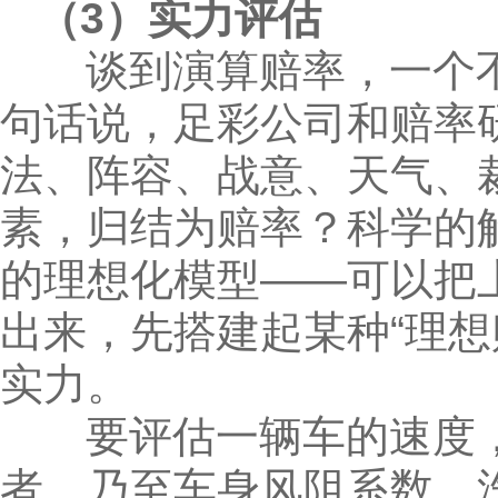
（3）实力评估
谈到演算赔率，一个
句话说，足彩公司和赔率
法、阵容、战意、天气、
素，归结为赔率？科学的
的理想化模型——可以把
出来，先搭建起某种“理
实力。
要评估一辆车的速度
者、乃至车身风阻系数、