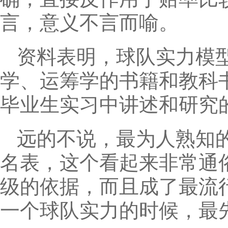
言，意义不言而喻。
资料表明，球队实力模
学、运筹学的书籍和教科
毕业生实习中讲述和研究
远的不说，最为人熟知
名表，这个看起来非常通
级的依据，而且成了最流
一个球队实力的时候，最