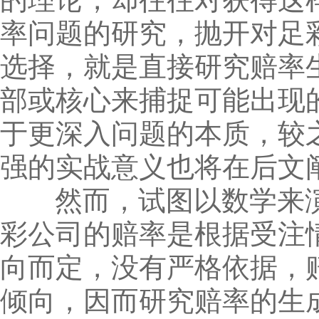
率问题的研究，抛开对足
选择，就是直接研究赔率
部或核心来捕捉可能出现
于更深入问题的本质，较
强的实战意义也将在后文
然而，试图以数学来
彩公司的赔率是根据受注
向而定，没有严格依据，
倾向，因而研究赔率的生