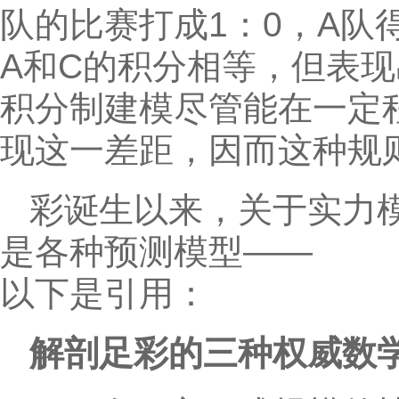
队的比赛打成1：0，A队
A和C的积分相等，但表
积分制建模尽管能在一定
现这一差距，因而这种规
彩诞生以来，关于实力
是各种预测模型——
以下是引用：
解剖足彩的三种权威数