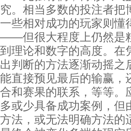
究。相当多数的投注者把
一些相对成功的玩家则懂
——但很大程度上仍然是
到理论和数字的高度。在
出判断的方法逐渐动摇之
能直接预见最后的输赢，
合和赛果的联系，等等。
多或少具备成功案例，但
方法，或无法明确方法的