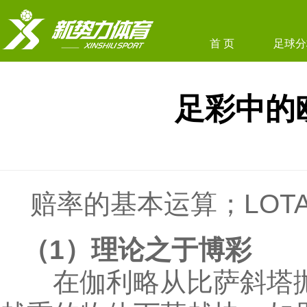
首 页
足球分
足彩中的
赔率的基本运算；LOT
（1）理论之于博彩
在伽利略从比萨斜塔