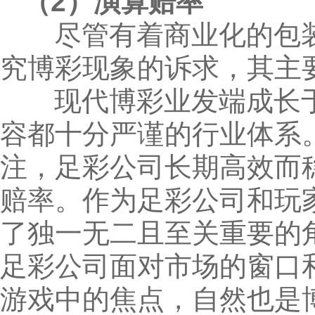
（2）演算赔率
尽管有着商业化的包装
究博彩现象的诉求，其主
现代博彩业发端成长
容都十分严谨的行业体系
注，足彩公司长期高效而
赔率。作为足彩公司和玩
了独一无二且至关重要的
足彩公司面对市场的窗口
游戏中的焦点，自然也是