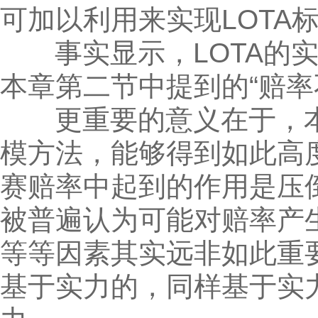
可加以利用来实现LOTA
事实显示，LOTA的
本章第二节中提到的“赔率
更重要的意义在于，本
模方法，能够得到如此高
赛赔率中起到的作用是压
被普遍认为可能对赔率产
等等因素其实远非如此重
基于实力的，同样基于实力