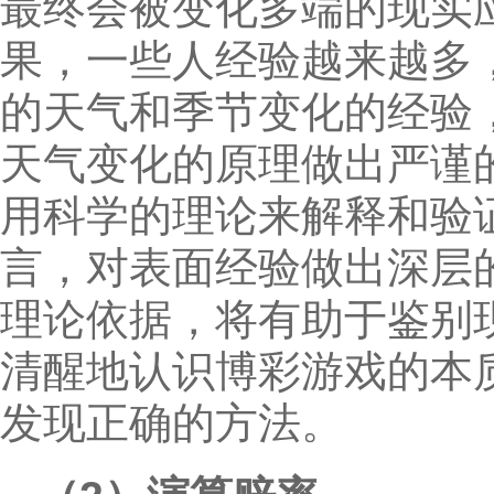
最终会被变化多端的现实
果，一些人经验越来越多
的天气和季节变化的经验
天气变化的原理做出严谨
用科学的理论来解释和验
言，对表面经验做出深层
理论依据，将有助于鉴别
清醒地认识博彩游戏的本
发现正确的方法。