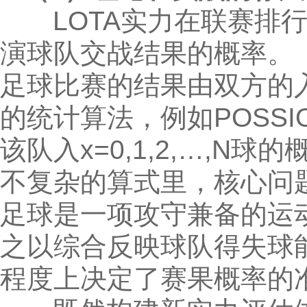
LOTA实力在联赛排
演球队交战结果的概率。
足球比赛的结果由双方的
的统计算法，例如POSS
该队入x=0,1,2,…,
不复杂的算式里，核心问题
足球是一项攻守兼备的运
之以综合反映球队得失球能
程度上决定了赛果概率的