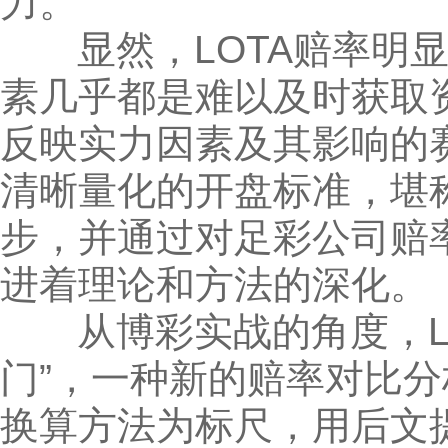
力。
显然，LOTA赔率明
素几乎都是难以及时获取资
反映实力因素及其影响的
清晰量化的开盘标准，堪
步，并通过对足彩公司赔
进着理论和方法的深化。
从博彩实战的角度，L
门”，一种新的赔率对比分
换算方法为标尺，用后文