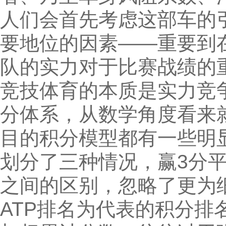
人们会首先考虑这部车的
要地位的因素——重要到
队的实力对于比赛战绩的
竞技体育的本质是实力竞
分体系，从数学角度看来
目的积分模型都有一些明
划分了三种情况，赢3分平
之间的区别，忽略了更为细
ATP排名为代表的积分