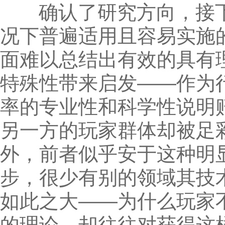
确认了研究方向，接
况下普遍适用且容易实施
面难以总结出有效的具有
特殊性带来启发——作为
率的专业性和科学性说明
另一方的玩家群体却被足
外，前者似乎安于这种明
步，很少有别的领域其技
如此之大——为什么玩家
的理论，却往往对获得这