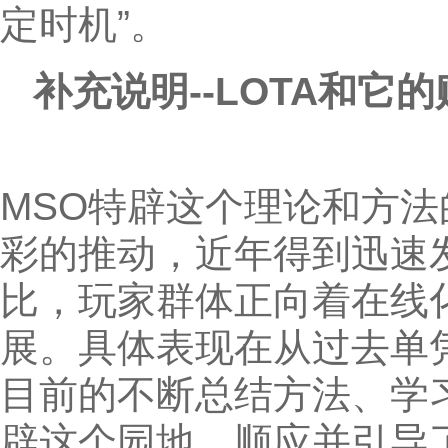
定时机”。
补充说明--LOTA和它
MSO特辟这个理论和方
彩的推动，近年得到迅速
比，玩家群体正向着在线
展。具体表现在从过去单
目前的不断总结方法、学
辟这个园地，顺应并引导