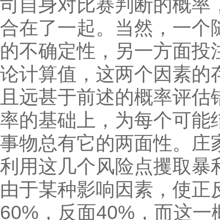
司自身对比赛判断的概率
合在了一起。当然，一个
的不确定性，另一方面投
论计算值，这两个因素的
且远甚于前述的概率评估
率的基础上，为每个可能
事物总有它的两面性。庄
利用这几个风险点攫取暴
由于某种影响因素，使正
60%，反面40%，而这