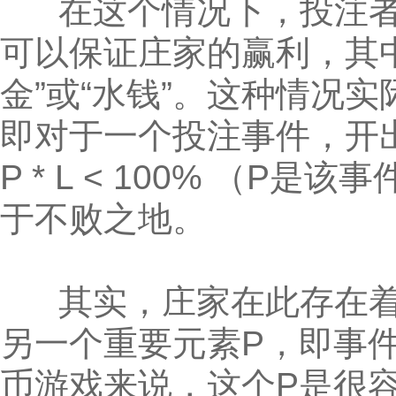
在这个情况下，投注者
可以保证庄家的赢利，其
金”或“水钱”。这种情况
即对于一个投注事件，开
P * L < 100% （
于不败之地。
其实，庄家在此存在着极
另一个重要元素P，即事
币游戏来说，这个P是很