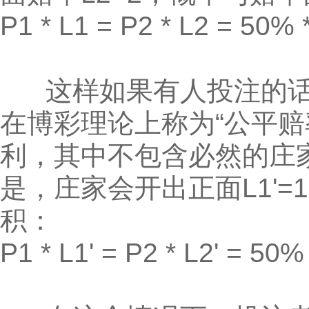
P1 * L1 = P2 * L2 = 50% 
这样如果有人投注的话
在博彩理论上称为“公平赔率
利，其中不包含必然的庄
是，庄家会开出正面L1'=1
积：
P1 * L1' = P2 * L2' = 50