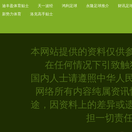
迪丰盈体育贴士
|
天一波经
|
鸿利足球
|
永隆足球推介
|
财讯足
新势力体育
|
洛克高手贴士
本网站提供的资料仅供
在任何情况下引致触
国内人士请遵照中华人
网络所有内容纯属资讯
途，因资料上的差异或
担一切责任