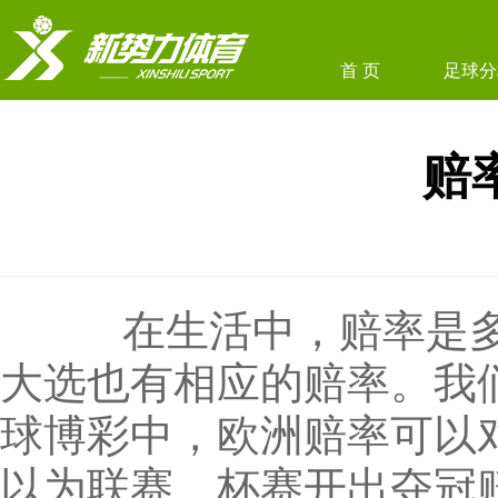
首 页
足球分
赔
在生活中，赔率是多
大选也有相应的赔率。我
球博彩中，欧洲赔率可以
以为联赛、杯赛开出夺冠