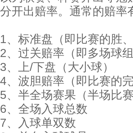
分开出赔率。通常的赔率
1、标准盘（即比赛的胜
2、过关赔率（即多场球
3、上/下盘（大小球）
4、波胆赔率（即比赛的
5、半全场赛果（半场比
6、全场入球总数
7、入球单双数