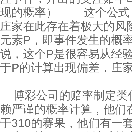
现的概率） 这个公式
庄家在此存在着极大的风
元素P，即事件发生的概
说，这个P是很容易从经
于P的计算出现偏差，庄家就
博彩公司的赔率制定类似
赖严谨的概率计算，他们
于310的赛果，他们有