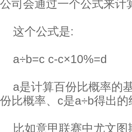
公司会通过一个公式来计
这个公式是:
a÷b=c c-c×10%=d
a是计算百份比概率的基
份比概率、c是a÷b得出
比如意甲联赛中尤文图斯