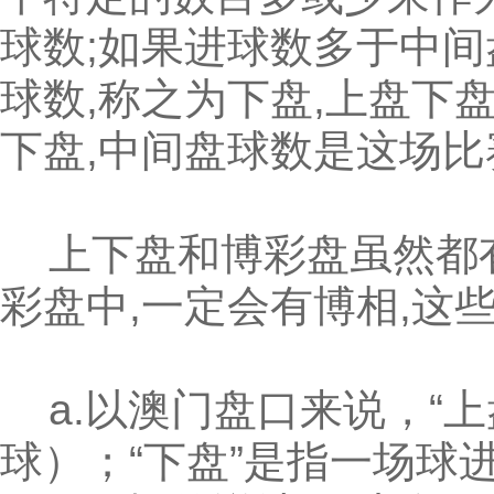
球数;如果进球数多于中间
球数,称之为下盘,上盘下
下盘,中间盘球数是这场
上下盘和博彩盘虽然都有
彩盘中,一定会有博相,这
a.以澳门盘口来说，“上
球）；“下盘”是指一场球