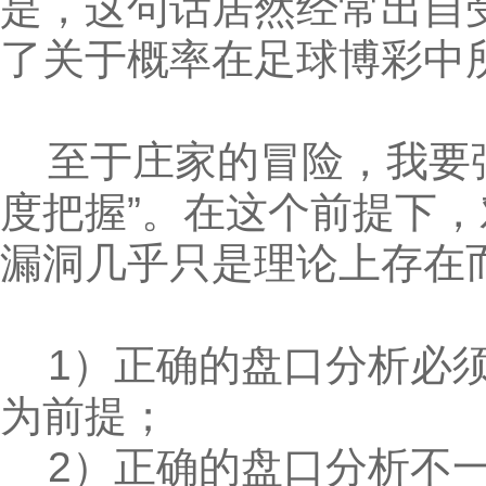
是，这句话居然经常出自
了关于概率在足球博彩中
至于庄家的冒险，我要强
度把握”。在这个前提下
漏洞几乎只是理论上存在
1）正确的盘口分析必须
为前提；
2）正确的盘口分析不一