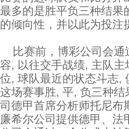
最多的是胜平负三种结果
的倾向性，并以此为投注
比赛前，博彩公司会通过
容, 以往交手战绩, 主队
位, 球队最近的状态斗志,
这场赛事胜, 平, 负三种
司德甲首席分析师托尼布
廉希尔公司提供德甲、法