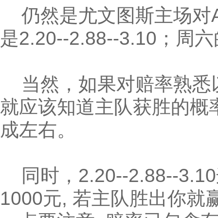
仍然是尤文图斯主场对A
是2.20--2.88--3.10；周六
当然，如果对赔率熟悉以后，看
就应该知道主队获胜的概
成左右。
同时，2.20--2.88-
1000元, 若主队胜出你就赢