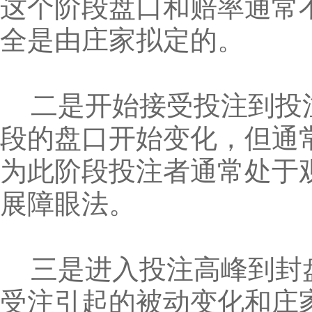
这个阶段盘口和赔率通常
全是由庄家拟定的。
二是开始接受投注到投注
段的盘口开始变化，但通
为此阶段投注者通常处于
展障眼法。
三是进入投注高峰到封盘
受注引起的被动变化和庄