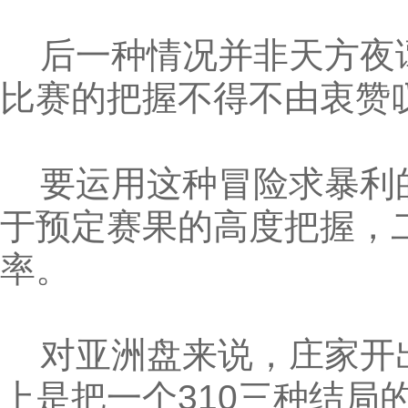
后一种情况并非天方夜谭
比赛的把握不得不由衷赞
要运用这种冒险求暴利的
于预定赛果的高度把握，
率。
对亚洲盘来说，庄家开出
上是把一个310三种结