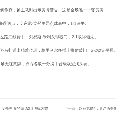
拉倒希克，被主裁判出示黄牌警告，这是全场唯一一张黄牌。
误送点，安东尼-戈登主罚点球命中，1-1追平。
左路底线传中，刘易斯-米利头球破门，2-1取得领先。
欣-马扎送出精准传球，格里马尔多插上推射破门，2-2锁定平局
全场无红黄牌，双方各取一分携手晋级欧冠淘汰赛。
度领先 多特蒙德2-2博德闪耀
下一条：
欧冠第8轮：奥尔西奇传