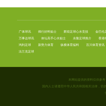
广体球讯
|
烽行好料贴士
|
辉煌足球心水竞技
|
金巴伦
万事达球讯
|
体坛高手心水贴士
|
永隆足球推介
|
香港
鸿利足球
|
新势力体育
|
纵横体育猛料
|
百川体育资讯
法兰克足球
本网站提供的资料仅供参考
国内人士请遵照中华人民共和国相关法律，切