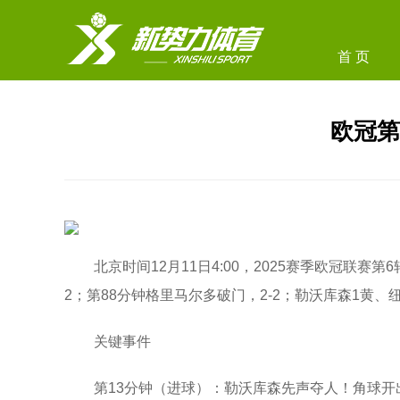
首 页
欧冠第
北京时间12月11日4:00，2025赛季欧冠联赛
2；第88分钟格里马尔多破门，2-2；勒沃库森1黄
关键事件
第13分钟（进球）：勒沃库森先声夺人！角球开