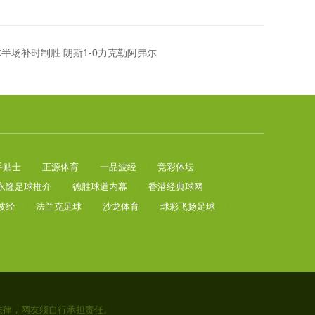
半场补时制胜 朗斯1-0力克勒阿弗尔
手贴士
|
正源体育
|
一品波经
|
竞彩体坛
|
永隆足球推介
|
德胜球道内幕
|
香港经典球网
|
波经
|
法兰克足球
|
沙龙体育
|
球彩飞扬足球
|
法律，网友须自行承担责任。