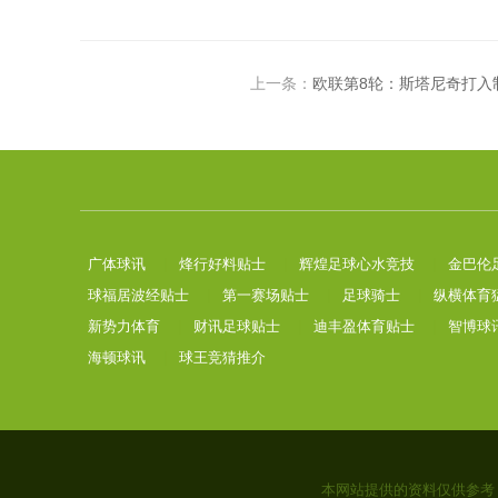
上一条：
欧联第8轮：斯塔尼奇打入制
广体球讯
|
烽行好料贴士
|
辉煌足球心水竞技
|
金巴伦
球福居波经贴士
|
第一赛场贴士
|
足球骑士
|
纵横体育
新势力体育
|
财讯足球贴士
|
迪丰盈体育贴士
|
智博球
海顿球讯
|
球王竞猜推介
本网站提供的资料仅供参考