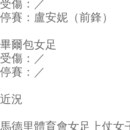
受傷：／
停賽：盧安妮（前鋒）
畢爾包女足
受傷：／
停賽：／
近況
馬德里體育會女足上仗女