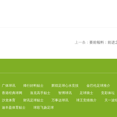
上一条：
賽前報料：前进
广体球讯
|
烽行好料贴士
|
辉煌足球心水竞技
|
金巴伦足球推介
|
香港经典球网
|
洛克高手贴士
|
智博球讯
|
足球骑士
|
竞彩体坛
沙龙体育
|
财讯足球贴士
|
万事达球讯
|
球王竞猜推介
|
天一波
迪丰盈体育贴士
|
球彩飞扬足球