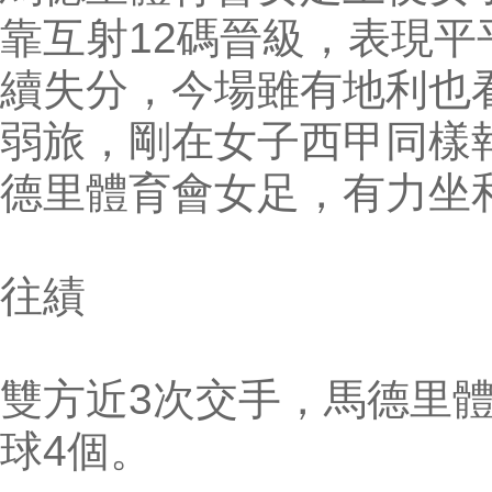
靠互射12碼晉級，表現
續失分，今場雖有地利也
弱旅，剛在女子西甲同樣
德里體育會女足，有力坐
往績
雙方近3次交手，馬德里體
球4個。