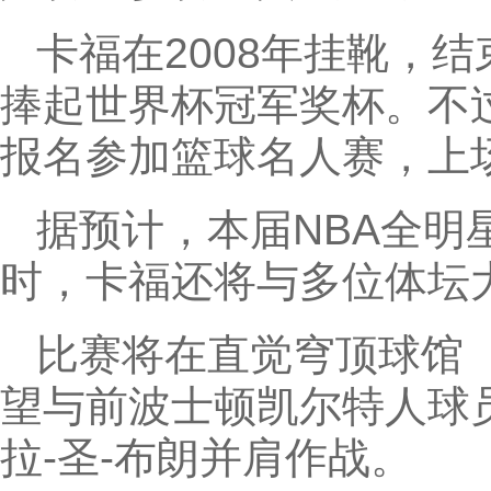
卡福在2008年挂靴，
捧起世界杯冠军奖杯。不
报名参加篮球名人赛，上
据预计，本届NBA全明
时，卡福还将与多位体坛
比赛将在直觉穹顶球馆（I
望与前波士顿凯尔特人球员
拉-圣-布朗并肩作战。