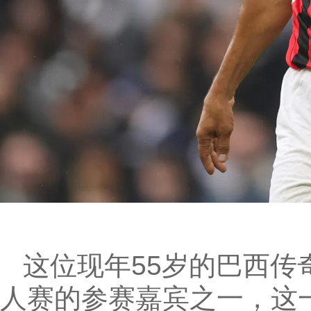
这位现年55岁的巴西传
人赛的参赛嘉宾之一，这