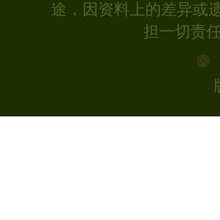
途，因资料上的差异或
担一切责任