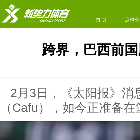
首 页
足球分
跨界，巴西前国
2月3日，《太阳报》
（Cafu），如今正准备